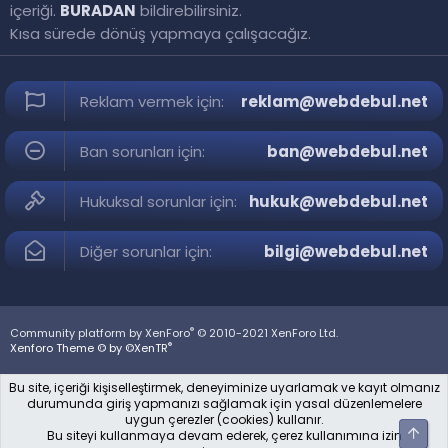
içeriği.
BURADAN
bildirebilirsiniz.
Kısa sürede dönüş yapmaya çalışacağız.
Reklam vermek için:
reklam@webdebul.net
Ban sorunları için:
ban@webdebul.net
Hukuksal sorunlar için:
hukuk@webdebul.net
Diğer sorunlar için:
bilgi@webdebul.net
®
Community platform by XenForo
© 2010-2021 XenForo Ltd.
®
Xenforo Theme © by ©XenTR
Bu site, içeriği kişiselleştirmek, deneyiminize uyarlamak ve kayıt olmanız
durumunda giriş yapmanızı sağlamak için yasal düzenlemelere
uygun çerezler (cookies) kullanır.
Üst
Bu siteyi kullanmaya devam ederek, çerez kullanımına izin