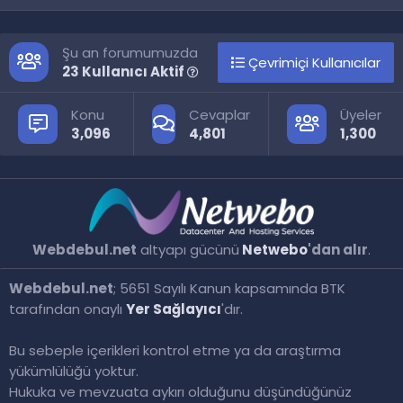
S
S
Şu an forumumuzda
Çevrimiçi Kullanıcılar
23 Kullanıcı Aktif
Konu
Cevaplar
Üyeler
3,096
4,801
1,300
Webdebul.net
altyapı gücünü
Netwebo
'dan alır
.
Webdebul.net
; 5651 Sayılı Kanun kapsamında BTK
tarafından onaylı
Yer Sağlayıcı
'dır.
Bu sebeple içerikleri kontrol etme ya da araştırma
yükümlülüğü yoktur.
Hukuka ve mevzuata aykırı olduğunu düşündüğünüz