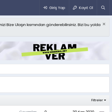
Giriş Yap
Kayıt Ol
izi Bize Ulaşın kısmından gönderebilirsiniz. Bizi bu yolda
Filtreler
Cevaplar
0
30 Kas 2020