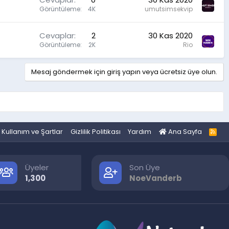
Görüntüleme
4K
umutsimsekvip
Cevaplar
2
30 Kas 2020
Görüntüleme
2K
Rio
Mesaj göndermek için giriş yapın veya ücretsiz üye olun.
Kullanım ve Şartlar
Gizlilik Politikası
Yardım
Ana Sayfa
R
S
S
Üyeler
Son Üye
1,300
NoeVanderb