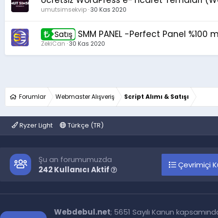
umutsimsekvip
30 Kas 2020
SMM PANEL -Perfect Panel %100 m
Satış
ZekiCan
30 Kas 2020
Forumlar
Webmaster Alışveriş
Script Alımı & Satışı
Ryzer Light
Türkçe (TR)
Şu an forumumuzda
Çevrimiçi Ku
242 Kullanıcı Aktif
Webdebul.net
; 5651 Sayılı Kanun kapsamınd