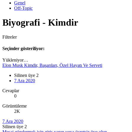
Genel
Off-Topic
Biyografi - Kimdir
Filtreler
Seçimler gösteriliyor:
Yükleniyor…
Elon Musk Kimdir, Başarıları, Özel Hayatı Ve Serveti
Silinen üye 2
7 Ara 2020
Cevaplar
0
Görüntüleme
2K
7 Ara 2020
Silinen üye 2
Mesaj göndermek için giriş yapın veya ücretsiz üye olun.