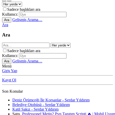
Sadece başlıkları ara
Kullanıcı:
Gelişmiş Arama…
Ara
Ara
Ara
Sadece başlıkları ara
Kullanıcı:
Gelişmiş Arama…
Ara
Menü
Giriş Yap
Kayıt Ol
Son Konular
Deniz Örümceği İle Korsanlar - Serdar Yıldırım
Belediye Otobüsü - Serdar Yıldırım
Katil Sakız - Serdar Yıldırım
Satış
Profesyonel Metin2 Pvp Tanıtım Scripti 🔥 | Mobil Uyu