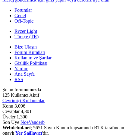
Forumlar
Genel
Off-Topic
Ryzer Light
Türkçe (TR)
Bize Ulaşın
Forum Kuralları
Kullanım ve Şartlar
Gizlilik Politikası
Yardım
Ana Sayfa
RSS
Şu an forumumuzda
125 Kullanıcı Aktif
Çevrimiçi Kullanıcılar
Konu
3,096
Cevaplar
4,801
Üyeler
1,300
Son Üye
NoeVanderb
Webdebul.net
; 5651 Sayılı Kanun kapsamında BTK tarafından
onaylı
Yer Sağlayıcı
'dır.