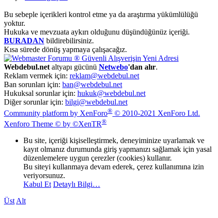
Bu sebeple içerikleri kontrol etme ya da araştırma yükümlülüğü
yoktur.
Hukuka ve mevzuata aykırı olduğunu düşündüğünüz içeriği.
BURADAN
bildirebilirsiniz.
Kısa sürede dönüş yapmaya çalışacağız.
Webdebul.net
altyapı gücünü
Netwebo
'dan alır
.
Reklam vermek için:
reklam@webdebul.net
Ban sorunları için:
ban@webdebul.net
Hukuksal sorunlar için:
hukuk@webdebul.net
Diğer sorunlar için:
bilgi@webdebul.net
®
Community platform by XenForo
© 2010-2021 XenForo Ltd.
®
Xenforo Theme © by ©XenTR
Bu site, içeriği kişiselleştirmek, deneyiminize uyarlamak ve
kayıt olmanız durumunda giriş yapmanızı sağlamak için yasal
düzenlemelere uygun çerezler (cookies) kullanır.
Bu siteyi kullanmaya devam ederek, çerez kullanımına izin
veriyorsunuz.
Kabul Et
Detaylı Bilgi…
Üst
Alt