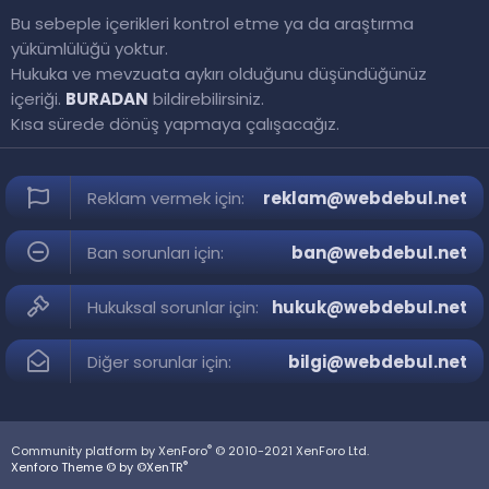
Bu sebeple içerikleri kontrol etme ya da araştırma
yükümlülüğü yoktur.
Hukuka ve mevzuata aykırı olduğunu düşündüğünüz
içeriği.
BURADAN
bildirebilirsiniz.
Kısa sürede dönüş yapmaya çalışacağız.
Reklam vermek için:
reklam@webdebul.net
Ban sorunları için:
ban@webdebul.net
Hukuksal sorunlar için:
hukuk@webdebul.net
Diğer sorunlar için:
bilgi@webdebul.net
®
Community platform by XenForo
© 2010-2021 XenForo Ltd.
®
Xenforo Theme © by ©XenTR