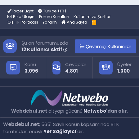
Ryzer Light
Türkçe (TR)
Bize Ulaşın
Forum Kuralları
Kullanım ve Şartlar
Gizlilik Politikası
Yardım
Ana Sayfa
R
S
S
Şu an forumumuzda
Çevrimiçi Kullanıcılar
12 Kullanıcı Aktif
Konu
Cevaplar
Üyeler
3,096
4,801
1,300
Webdebul.net
altyapı gücünü
Netwebo
'dan alır
.
Webdebul.net
; 5651 Sayılı Kanun kapsamında BTK
tarafından onaylı
Yer Sağlayıcı
'dır.