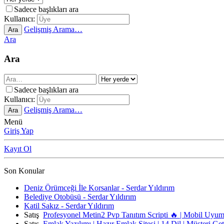
Sadece başlıkları ara
Kullanıcı:
Gelişmiş Arama…
Ara
Ara
Ara
Sadece başlıkları ara
Kullanıcı:
Gelişmiş Arama…
Ara
Menü
Giriş Yap
Kayıt Ol
Son Konular
Deniz Örümceği İle Korsanlar - Serdar Yıldırım
Belediye Otobüsü - Serdar Yıldırım
Katil Sakız - Serdar Yıldırım
Satış
Profesyonel Metin2 Pvp Tanıtım Scripti 🔥 | Mobil Uyu
Satış
Emlak Yazılımı | Hazır Emlak Sitesi | 14 Dil | Müşteri Ge