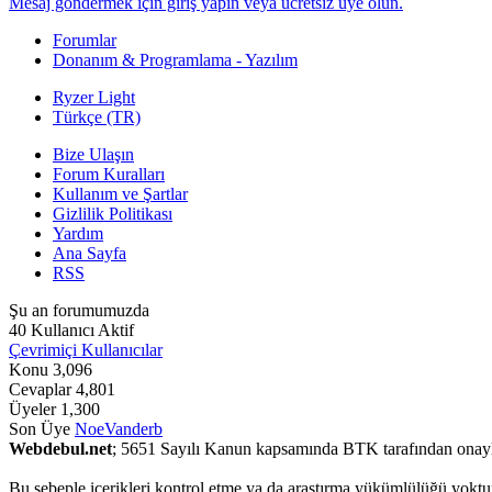
Mesaj göndermek için giriş yapın veya ücretsiz üye olun.
Forumlar
Donanım & Programlama - Yazılım
Ryzer Light
Türkçe (TR)
Bize Ulaşın
Forum Kuralları
Kullanım ve Şartlar
Gizlilik Politikası
Yardım
Ana Sayfa
RSS
Şu an forumumuzda
40 Kullanıcı Aktif
Çevrimiçi Kullanıcılar
Konu
3,096
Cevaplar
4,801
Üyeler
1,300
Son Üye
NoeVanderb
Webdebul.net
; 5651 Sayılı Kanun kapsamında BTK tarafından onay
Bu sebeple içerikleri kontrol etme ya da araştırma yükümlülüğü yoktu