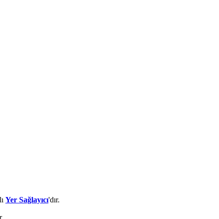
lı
Yer Sağlayıcı
'dır.
r.