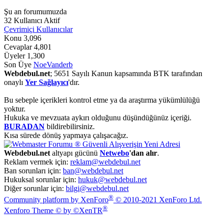
Şu an forumumuzda
32 Kullanıcı Aktif
Çevrimiçi Kullanıcılar
Konu
3,096
Cevaplar
4,801
Üyeler
1,300
Son Üye
NoeVanderb
Webdebul.net
; 5651 Sayılı Kanun kapsamında BTK tarafından
onaylı
Yer Sağlayıcı
'dır.
Bu sebeple içerikleri kontrol etme ya da araştırma yükümlülüğü
yoktur.
Hukuka ve mevzuata aykırı olduğunu düşündüğünüz içeriği.
BURADAN
bildirebilirsiniz.
Kısa sürede dönüş yapmaya çalışacağız.
Webdebul.net
altyapı gücünü
Netwebo
'dan alır
.
Reklam vermek için:
reklam@webdebul.net
Ban sorunları için:
ban@webdebul.net
Hukuksal sorunlar için:
hukuk@webdebul.net
Diğer sorunlar için:
bilgi@webdebul.net
®
Community platform by XenForo
© 2010-2021 XenForo Ltd.
®
Xenforo Theme © by ©XenTR