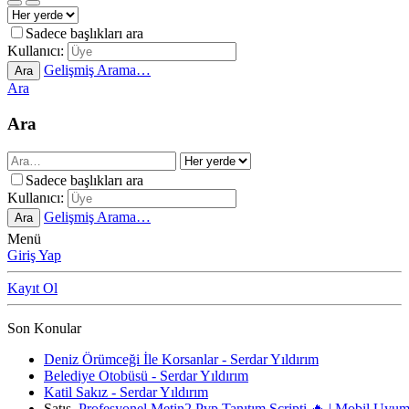
Sadece başlıkları ara
Kullanıcı:
Gelişmiş Arama…
Ara
Ara
Ara
Sadece başlıkları ara
Kullanıcı:
Gelişmiş Arama…
Ara
Menü
Giriş Yap
Kayıt Ol
Son Konular
Deniz Örümceği İle Korsanlar - Serdar Yıldırım
Belediye Otobüsü - Serdar Yıldırım
Katil Sakız - Serdar Yıldırım
Satış
Profesyonel Metin2 Pvp Tanıtım Scripti 🔥 | Mobil Uyu