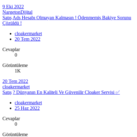
9 Eki 2022
NargetonDijital
Satış
Ads Hesabı Olmayan Kalmasın ! Ödenmemiş Bakiye Sorunu
Çözüldü !
cloakermarket
20 Tem 2022
Cevaplar
0
Görüntüleme
1K
20 Tem 2022
cloakermarket
Satış
? Dünyanın En Kaliteli Ve Güvenilir Cloaker Servisi ✅
cloakermarket
25 Haz 2022
Cevaplar
0
Görüntüleme