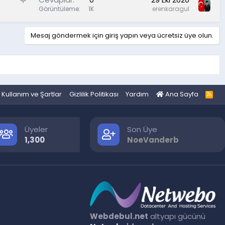
a
Görüntüleme
1K
erenkaragul
b
i
Mesaj göndermek için giriş yapın veya ücretsiz üye olun.
t
Kullanım ve Şartlar
Gizlilik Politikası
Yardım
Ana Sayfa
R
S
S
Üyeler
Son Üye
1,300
NoeVanderb
Webdebul.net
altyapı gücünü