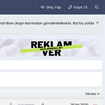
Giriş Yap
Kayıt Ol
izi Bize Ulaşın kısmından gönderebilirsiniz. Bizi bu yolda
Filtreler
S
Cevaplar
0
29 Eki 2020