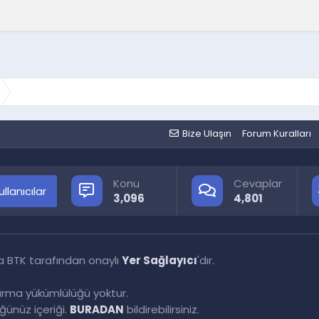
Bize Ulaşın
Forum Kuralları
Konu
Cevaplar
llanıcılar
3,096
4,801
a BTK tarafından onaylı
Yer Sağlayıcı
'dır.
tırma yükümlülüğü yoktur.
ünüz içeriği.
BURADAN
bildirebilirsiniz.