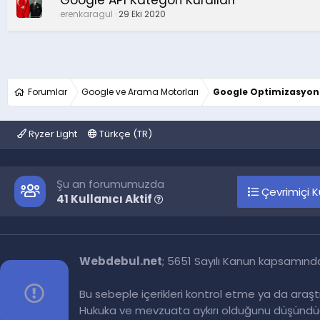
erenkaragul
29 Eki 2020
Forumlar
Google ve Arama Motorları
Google Optimizasyon
Ryzer Light
Türkçe (TR)
Şu an forumumuzda
Çevrimiçi Ku
41 Kullanıcı Aktif
Webdebul.net
; 5651 Sayılı Kanun kapsamınd
Bu sebeple içerikleri kontrol etme ya da araş
Hukuka ve mevzuata aykırı olduğunu düşündüğ