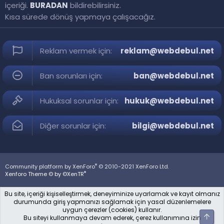
içeriği.
BURADAN
bildirebilirsiniz.
Kısa sürede dönüş yapmaya çalışacağız.
Reklam vermek için:
reklam@webdebul.net
Ban sorunları için:
ban@webdebul.net
Hukuksal sorunlar için:
hukuk@webdebul.net
Diğer sorunlar için:
bilgi@webdebul.net
®
Community platform by XenForo
© 2010-2021 XenForo Ltd.
®
Xenforo Theme © by ©XenTR
Bu site, içeriği kişiselleştirmek, deneyiminize uyarlamak ve kayıt olmanız
durumunda giriş yapmanızı sağlamak için yasal düzenlemelere
uygun çerezler (cookies) kullanır.
Üst
Bu siteyi kullanmaya devam ederek, çerez kullanımına izin