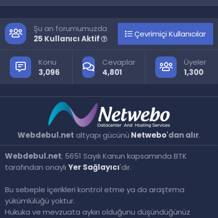
S
S
Şu an forumumuzda
Çevrimiçi Kullanıcılar
25 Kullanıcı Aktif
Konu
Cevaplar
Üyeler
3,096
4,801
1,300
Webdebul.net
altyapı gücünü
Netwebo
'dan alır
.
Webdebul.net
; 5651 Sayılı Kanun kapsamında BTK
tarafından onaylı
Yer Sağlayıcı
'dır.
Bu sebeple içerikleri kontrol etme ya da araştırma
yükümlülüğü yoktur.
Hukuka ve mevzuata aykırı olduğunu düşündüğünüz