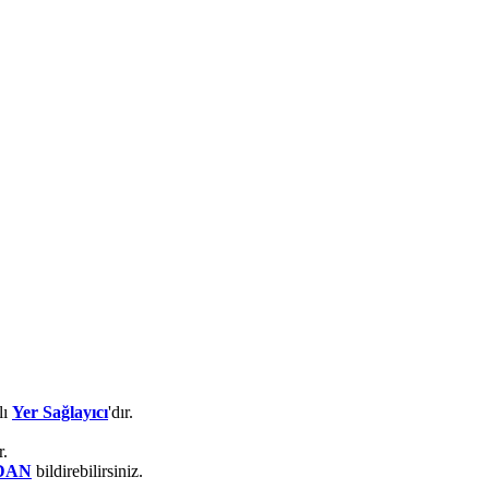
lı
Yer Sağlayıcı
'dır.
r.
DAN
bildirebilirsiniz.