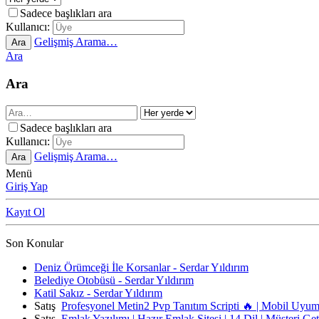
Sadece başlıkları ara
Kullanıcı:
Gelişmiş Arama…
Ara
Ara
Ara
Sadece başlıkları ara
Kullanıcı:
Gelişmiş Arama…
Ara
Menü
Giriş Yap
Kayıt Ol
Son Konular
Deniz Örümceği İle Korsanlar - Serdar Yıldırım
Belediye Otobüsü - Serdar Yıldırım
Katil Sakız - Serdar Yıldırım
Satış
Profesyonel Metin2 Pvp Tanıtım Scripti 🔥 | Mobil Uyu
Satış
Emlak Yazılımı | Hazır Emlak Sitesi | 14 Dil | Müşteri Ge