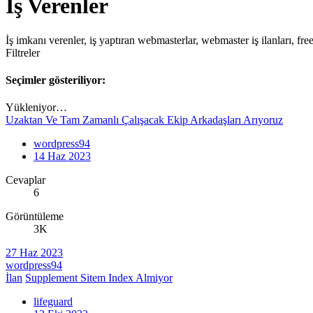
İş Verenler
İş imkanı verenler, iş yaptıran webmasterlar, webmaster iş ilanları, fre
Filtreler
Seçimler gösteriliyor:
Yükleniyor…
Uzaktan Ve Tam Zamanlı Çalışacak Ekip Arkadaşları Arıyoruz
wordpress94
14 Haz 2023
Cevaplar
6
Görüntüleme
3K
27 Haz 2023
wordpress94
İlan
Supplement Sitem Index Almiyor
lifeguard