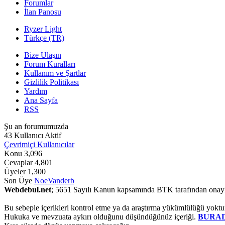
Forumlar
İlan Panosu
Ryzer Light
Türkçe (TR)
Bize Ulaşın
Forum Kuralları
Kullanım ve Şartlar
Gizlilik Politikası
Yardım
Ana Sayfa
RSS
Şu an forumumuzda
43 Kullanıcı Aktif
Çevrimiçi Kullanıcılar
Konu
3,096
Cevaplar
4,801
Üyeler
1,300
Son Üye
NoeVanderb
Webdebul.net
; 5651 Sayılı Kanun kapsamında BTK tarafından onay
Bu sebeple içerikleri kontrol etme ya da araştırma yükümlülüğü yoktu
Hukuka ve mevzuata aykırı olduğunu düşündüğünüz içeriği.
BURA