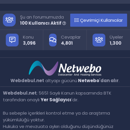
S
S
Şu an forumumuzda
Çevrimiçi Kullanıcılar
100 Kullanıcı Aktif
Konu
Cevaplar
Üyeler
3,096
4,801
1,300
Webdebul.net
altyapı gücünü
Netwebo
'dan alır
.
Webdebul.net
; 5651 Sayılı Kanun kapsamında BTK
tarafından onaylı
Yer Sağlayıcı
'dır.
Bu sebeple içerikleri kontrol etme ya da araştırma
yükümlülüğü yoktur.
Hukuka ve mevzuata aykırı olduğunu düşündüğünüz