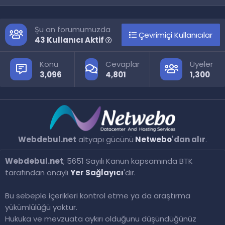
S
S
Şu an forumumuzda
Çevrimiçi Kullanıcılar
43 Kullanıcı Aktif
Konu
Cevaplar
Üyeler
3,096
4,801
1,300
Webdebul.net
altyapı gücünü
Netwebo
'dan alır
.
Webdebul.net
; 5651 Sayılı Kanun kapsamında BTK
tarafından onaylı
Yer Sağlayıcı
'dır.
Bu sebeple içerikleri kontrol etme ya da araştırma
yükümlülüğü yoktur.
Hukuka ve mevzuata aykırı olduğunu düşündüğünüz