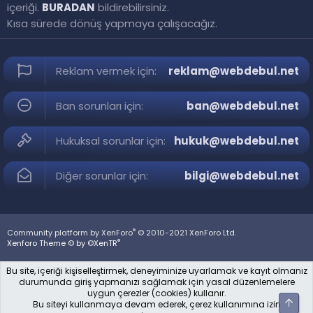
içeriği.
BURADAN
bildirebilirsiniz.
Kısa sürede dönüş yapmaya çalışacağız.
Reklam vermek için:
reklam@webdebul.net
Ban sorunları için:
ban@webdebul.net
Hukuksal sorunlar için:
hukuk@webdebul.net
Diğer sorunlar için:
bilgi@webdebul.net
®
Community platform by XenForo
© 2010-2021 XenForo Ltd.
®
Xenforo Theme © by ©XenTR
Bu site, içeriği kişiselleştirmek, deneyiminize uyarlamak ve kayıt olmanız
durumunda giriş yapmanızı sağlamak için yasal düzenlemelere
uygun çerezler (cookies) kullanır.
Üst
Bu siteyi kullanmaya devam ederek, çerez kullanımına izin