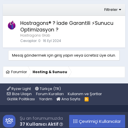
Filtreler
Hostragons® ? İade Garantili ⚡️Sunucu
Optimizasyon ?
Hostragons Glob
Cevaplar
0
16 Eyl 2024
Mesaj göndermek için giriş yapın veya ücretsiz üye olun.
Forumlar
Hosting & Sunucu
Ryzer Light
Türkçe (TR)
Bize Ulaşın
Forum Kuralları
Kullanım ve Şartlar
Gizlilik Politikası
Yardım
Ana Sayfa
R
S
S
Şu an forumumuzda
Çevrimiçi Kullanıcılar
37 Kullanıcı Aktif