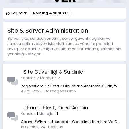
Forumlar
Hosting & Sunucu
Site & Server Administration
Server, site, sunucu yönetimi, server güvenlik açıkları ve
sunucu optimizasyon işlemleri, sunucu yönetim panelleri
mysql ve apache ile ilgili konuların ve sorunların çözümlerinin
yer aldığı kategori.
Site Güvenliği & Saldırılar
Konular
2
Mesajlar
2
Ragonsflare™ ® Beta ? Cloudflare Alternatif ⚡️ Cdn, Waf Servisi ?
4 Ağu 2022
Hostragons Glob
cPanel, Plesk, DirectAdmin
Konular
1
Mesajlar
1
Cpanel/Whm - Litespeed - Cloudlinux Kurulum Ve Optimizasyon Hizmeti
15 Ocak 2024
Hostrius