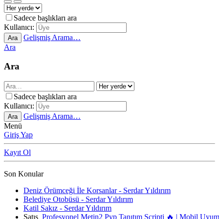
Sadece başlıkları ara
Kullanıcı:
Gelişmiş Arama…
Ara
Ara
Ara
Sadece başlıkları ara
Kullanıcı:
Gelişmiş Arama…
Ara
Menü
Giriş Yap
Kayıt Ol
Son Konular
Deniz Örümceği İle Korsanlar - Serdar Yıldırım
Belediye Otobüsü - Serdar Yıldırım
Katil Sakız - Serdar Yıldırım
Satış
Profesyonel Metin2 Pvp Tanıtım Scripti 🔥 | Mobil Uyu