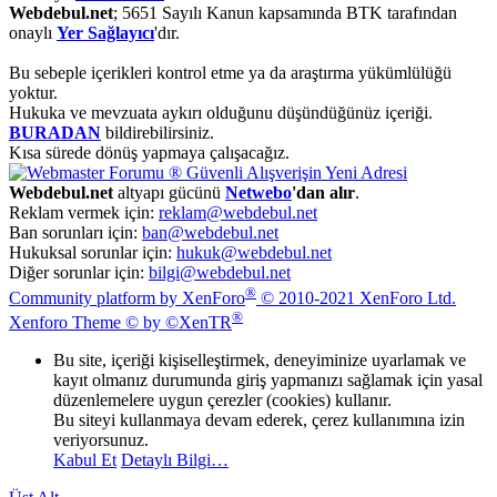
Webdebul.net
; 5651 Sayılı Kanun kapsamında BTK tarafından
onaylı
Yer Sağlayıcı
'dır.
Bu sebeple içerikleri kontrol etme ya da araştırma yükümlülüğü
yoktur.
Hukuka ve mevzuata aykırı olduğunu düşündüğünüz içeriği.
BURADAN
bildirebilirsiniz.
Kısa sürede dönüş yapmaya çalışacağız.
Webdebul.net
altyapı gücünü
Netwebo
'dan alır
.
Reklam vermek için:
reklam@webdebul.net
Ban sorunları için:
ban@webdebul.net
Hukuksal sorunlar için:
hukuk@webdebul.net
Diğer sorunlar için:
bilgi@webdebul.net
®
Community platform by XenForo
© 2010-2021 XenForo Ltd.
®
Xenforo Theme © by ©XenTR
Bu site, içeriği kişiselleştirmek, deneyiminize uyarlamak ve
kayıt olmanız durumunda giriş yapmanızı sağlamak için yasal
düzenlemelere uygun çerezler (cookies) kullanır.
Bu siteyi kullanmaya devam ederek, çerez kullanımına izin
veriyorsunuz.
Kabul Et
Detaylı Bilgi…