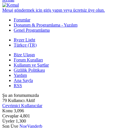
Mesaj göndermek için giriş yapın veya ücretsiz üye olun.
Forumlar
Donanım & Programlama - Yazılım
Genel Programlama
Ryzer Light
Türkçe (TR)
Bize Ulaşın
Forum Kuralları
Kullanım ve Şartlar
Gizlilik Politikası
Yardım
Ana Sayfa
RSS
Şu an forumumuzda
79 Kullanıcı Aktif
Çevrimiçi Kullanıcılar
Konu
3,096
Cevaplar
4,801
Üyeler
1,300
Son Üye
NoeVanderb