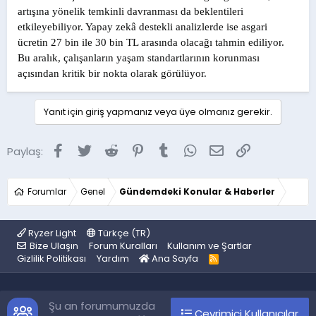
artışına yönelik temkinli davranması da beklentileri
etkileyebiliyor. Yapay zekâ destekli analizlerde ise asgari
ücretin 27 bin ile 30 bin TL arasında olacağı tahmin ediliyor.
Bu aralık, çalışanların yaşam standartlarının korunması
açısından kritik bir nokta olarak görülüyor.
Yanıt için giriş yapmanız veya üye olmanız gerekir.
Facebook
Twitter
Reddit
Pinterest
Tumblr
WhatsApp
E-posta
Link
Paylaş:
Forumlar
Genel
Gündemdeki Konular & Haberler
Ryzer Light
Türkçe (TR)
Bize Ulaşın
Forum Kuralları
Kullanım ve Şartlar
Gizlilik Politikası
Yardım
Ana Sayfa
R
S
S
Şu an forumumuzda
Çevrimiçi Kullanıcılar