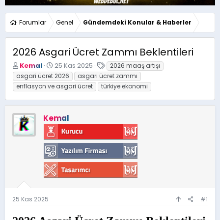
Forumlar
Genel
Gündemdeki Konular & Haberler
2026 Asgari Ücret Zammı Beklentileri
K
B
E
Kemal
25 Kas 2025
2026 maaş artışı
o
a
t
asgari ücret 2026
asgari ücret zammı
n
ş
i
enflasyon ve asgari ücret
türkiye ekonomi
u
l
k
y
a
e
u
n
t
Kemal
b
g
l
a
ı
e
ş
ç
r
l
t
a
a
t
r
a
i
n
h
i
25 Kas 2025
#1