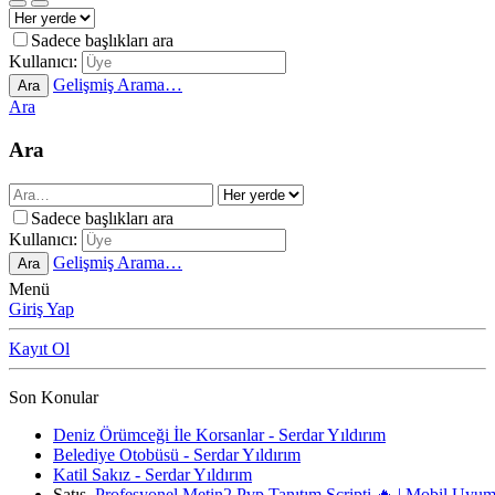
Sadece başlıkları ara
Kullanıcı:
Gelişmiş Arama…
Ara
Ara
Ara
Sadece başlıkları ara
Kullanıcı:
Gelişmiş Arama…
Ara
Menü
Giriş Yap
Kayıt Ol
Son Konular
Deniz Örümceği İle Korsanlar - Serdar Yıldırım
Belediye Otobüsü - Serdar Yıldırım
Katil Sakız - Serdar Yıldırım
Satış
Profesyonel Metin2 Pvp Tanıtım Scripti 🔥 | Mobil Uyu