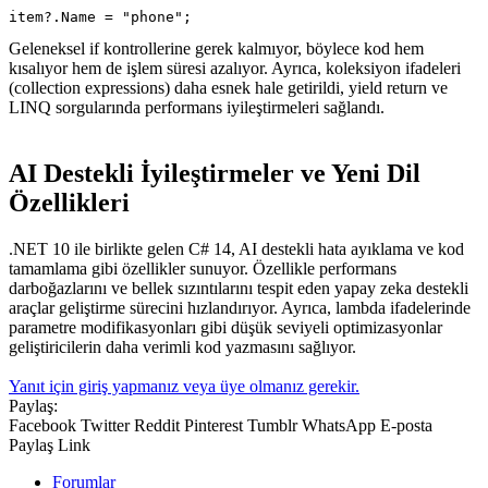
item?.Name = "phone";
Geleneksel if kontrollerine gerek kalmıyor, böylece kod hem
kısalıyor hem de işlem süresi azalıyor. Ayrıca, koleksiyon ifadeleri
(collection expressions) daha esnek hale getirildi, yield return ve
LINQ sorgularında performans iyileştirmeleri sağlandı.
AI Destekli İyileştirmeler ve Yeni Dil
Özellikleri​
.NET 10 ile birlikte gelen C# 14, AI destekli hata ayıklama ve kod
tamamlama gibi özellikler sunuyor. Özellikle performans
darboğazlarını ve bellek sızıntılarını tespit eden yapay zeka destekli
araçlar geliştirme sürecini hızlandırıyor. Ayrıca, lambda ifadelerinde
parametre modifikasyonları gibi düşük seviyeli optimizasyonlar
geliştiricilerin daha verimli kod yazmasını sağlıyor.
Yanıt için giriş yapmanız veya üye olmanız gerekir.
Paylaş:
Facebook
Twitter
Reddit
Pinterest
Tumblr
WhatsApp
E-posta
Paylaş
Link
Forumlar