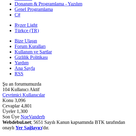
Donanım & Programlama - Yazılım
Genel Programlama
C#
Ryzer Light
Türkçe (TR)
Bize Ulaşın
Forum Kuralları
Kullanım ve Şartlar
Gizlilik Politikası
Yardım
Ana Sayfa
RSS
Şu an forumumuzda
104 Kullanıcı Aktif
Çevrimiçi Kullanıcılar
Konu
3,096
Cevaplar
4,801
Üyeler
1,300
Son Üye
NoeVanderb
Webdebul.net
; 5651 Sayılı Kanun kapsamında BTK tarafından
onaylı
Yer Sağlayıcı
'dır.