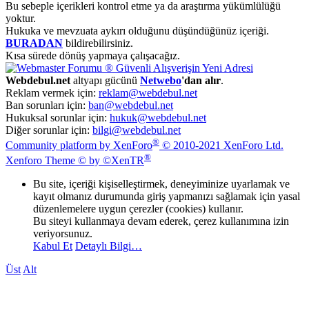
Bu sebeple içerikleri kontrol etme ya da araştırma yükümlülüğü
yoktur.
Hukuka ve mevzuata aykırı olduğunu düşündüğünüz içeriği.
BURADAN
bildirebilirsiniz.
Kısa sürede dönüş yapmaya çalışacağız.
Webdebul.net
altyapı gücünü
Netwebo
'dan alır
.
Reklam vermek için:
reklam@webdebul.net
Ban sorunları için:
ban@webdebul.net
Hukuksal sorunlar için:
hukuk@webdebul.net
Diğer sorunlar için:
bilgi@webdebul.net
®
Community platform by XenForo
© 2010-2021 XenForo Ltd.
®
Xenforo Theme © by ©XenTR
Bu site, içeriği kişiselleştirmek, deneyiminize uyarlamak ve
kayıt olmanız durumunda giriş yapmanızı sağlamak için yasal
düzenlemelere uygun çerezler (cookies) kullanır.
Bu siteyi kullanmaya devam ederek, çerez kullanımına izin
veriyorsunuz.
Kabul Et
Detaylı Bilgi…
Üst
Alt