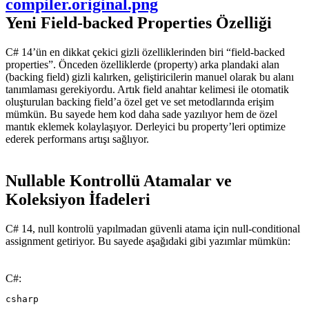
Yeni Field-backed Properties Özelliği​
C# 14’ün en dikkat çekici gizli özelliklerinden biri “field-backed
properties”. Önceden özelliklerde (property) arka plandaki alan
(backing field) gizli kalırken, geliştiricilerin manuel olarak bu alanı
tanımlaması gerekiyordu. Artık field anahtar kelimesi ile otomatik
oluşturulan backing field’a özel get ve set metodlarında erişim
mümkün. Bu sayede hem kod daha sade yazılıyor hem de özel
mantık eklemek kolaylaşıyor. Derleyici bu property’leri optimize
ederek performans artışı sağlıyor.
Nullable Kontrollü Atamalar ve
Koleksiyon İfadeleri​
C# 14, null kontrolü yapılmadan güvenli atama için null-conditional
assignment getiriyor. Bu sayede aşağıdaki gibi yazımlar mümkün:
C#:
csharp
