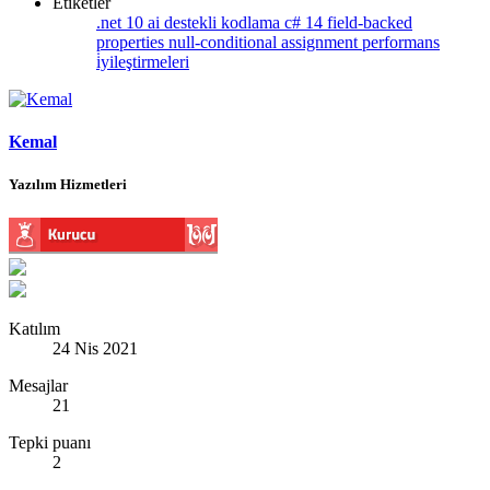
Etiketler
.net 10
ai destekli kodlama
c# 14
field-backed
properties
null-conditional assignment
performans
i̇yileştirmeleri
Kemal
Yazılım Hizmetleri
Katılım
24 Nis 2021
Mesajlar
21
Tepki puanı
2