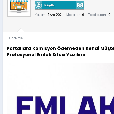
u
n
b
g
a
ı
Katılım
1 Ara 2021
Mesajlar
6
Tepki puanı
0
ş
ç
l
t
a
a
t
r
a
i
3 Ocak 2026
n
h
i
Portallara Komisyon Ödemeden Kendi Müşter
Profesyonel Emlak Sitesi Yazılımı