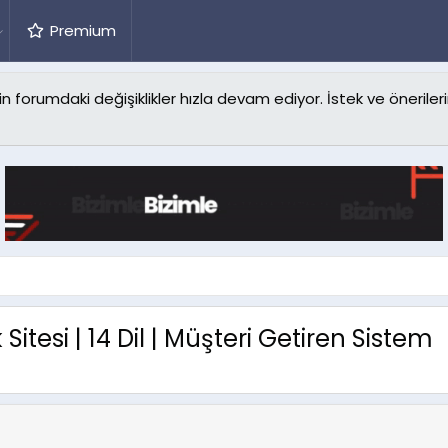
Premium
forumdaki değişiklikler hızla devam ediyor. İstek ve önerilerin
Sitesi | 14 Dil | Müşteri Getiren Sistem