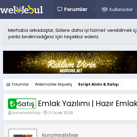
Forumlar
Kullanıcılar
Merhaba arkadaşlar, Sizlere daha iyi hizmet verebilmek için 
yanlız bırakmadığınız için teşekkür ederiz.
Forumlar
Webmaster Alışveriş
Script Alımı & Satışı
Emlak Yazılımı | Hazır Emlak 
Satış
K
B
kurumsalshop
3 Ocak 2026
o
a
n
ş
u
l
y
a
kurumsalshop