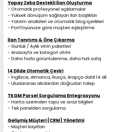
Yapay Zeka Destekli İlan Oluşturma
- Otomatik profesyonel açıklamalar
- Yüksek dönüşüm sağlayan ilan başlıkları
- Yatırım analizleri ve otomatik blog içerikleri
- Portföyünüze göre müşteri eşleştirme
İlan Tanıtımı & Öne Çıkarma
- Günlük / Aylık vitrin paketleri
- Anasayfa ve kategori vitrini
- Daha fazla görüntülenme, daha hızlı satış
14 Dilde Otomatik Çeviri
- İngilizce, Almanca, Rusça, Arapça dahil 14 dil
- Uluslararası alıcılardan doğrudan talep
TKGM Parsel Sorgulama Entegrasyonu
- Harita üzerinden tapu ve arazi bilgileri
- Tek panelden sorgulama
Gelişmiş Müşteri (CRM) Yönetimi
- Müşteri kayıtları