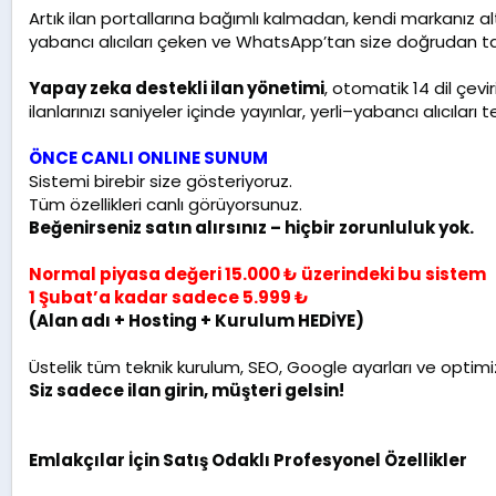
Artık ilan portallarına bağımlı kalmadan, kendi markanız a
yabancı alıcıları çeken ve WhatsApp’tan size doğrudan ta
Yapay zeka destekli ilan yönetimi
, otomatik 14 dil çevi
ilanlarınızı saniyeler içinde yayınlar, yerli–yabancı alıcıları
ÖNCE CANLI ONLINE SUNUM
Sistemi birebir size gösteriyoruz.
Tüm özellikleri canlı görüyorsunuz.
Beğenirseniz satın alırsınız – hiçbir zorunluluk yok.
Normal piyasa değeri 15.000 ₺ üzerindeki bu sistem
1 Şubat’a kadar sadece 5.999 ₺
(Alan adı + Hosting + Kurulum HEDİYE)
Üstelik tüm teknik kurulum, SEO, Google ayarları ve optimi
Siz sadece ilan girin, müşteri gelsin!
Emlakçılar İçin Satış Odaklı Profesyonel Özellikler