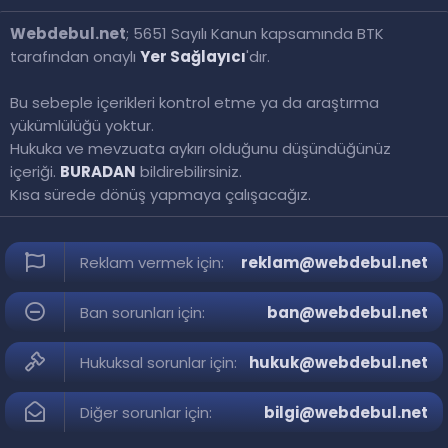
Webdebul.net
; 5651 Sayılı Kanun kapsamında BTK
tarafından onaylı
Yer Sağlayıcı
'dır.
Bu sebeple içerikleri kontrol etme ya da araştırma
yükümlülüğü yoktur.
Hukuka ve mevzuata aykırı olduğunu düşündüğünüz
içeriği.
BURADAN
bildirebilirsiniz.
Kısa sürede dönüş yapmaya çalışacağız.
Reklam vermek için:
reklam@webdebul.net
Ban sorunları için:
ban@webdebul.net
Hukuksal sorunlar için:
hukuk@webdebul.net
Diğer sorunlar için:
bilgi@webdebul.net