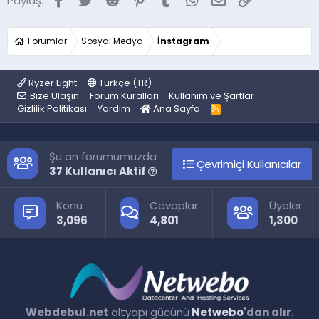
Paylaş:
Forumlar
Sosyal Medya
İnstagram
Ryzer Light
Türkçe (TR)
Bize Ulaşın
Forum Kuralları
Kullanım ve Şartlar
Gizlilik Politikası
Yardım
Ana Sayfa
R
S
S
Şu an forumumuzda
Çevrimiçi Kullanıcılar
37 Kullanıcı Aktif
Konu
Cevaplar
Üyeler
3,096
4,801
1,300
Webdebul.net
altyapı gücünü
Netwebo
'dan alır
.