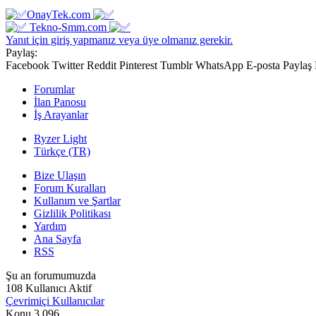
OnayTek.com
Tekno-Smm.com
Yanıt için giriş yapmanız veya üye olmanız gerekir.
Paylaş:
Facebook
Twitter
Reddit
Pinterest
Tumblr
WhatsApp
E-posta
Paylaş
Forumlar
İlan Panosu
İş Arayanlar
Ryzer Light
Türkçe (TR)
Bize Ulaşın
Forum Kuralları
Kullanım ve Şartlar
Gizlilik Politikası
Yardım
Ana Sayfa
RSS
Şu an forumumuzda
108 Kullanıcı Aktif
Çevrimiçi Kullanıcılar
Konu
3,096