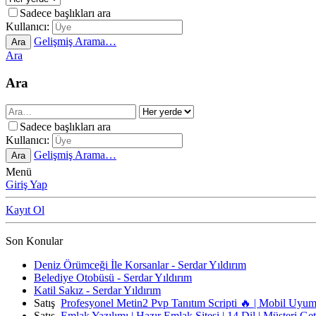
Sadece başlıkları ara
Kullanıcı:
Gelişmiş Arama…
Ara
Ara
Ara
Sadece başlıkları ara
Kullanıcı:
Gelişmiş Arama…
Ara
Menü
Giriş Yap
Kayıt Ol
Son Konular
Deniz Örümceği İle Korsanlar - Serdar Yıldırım
Belediye Otobüsü - Serdar Yıldırım
Katil Sakız - Serdar Yıldırım
Satış
Profesyonel Metin2 Pvp Tanıtım Scripti 🔥 | Mobil Uyu
Satış
Emlak Yazılımı | Hazır Emlak Sitesi | 14 Dil | Müşteri Ge