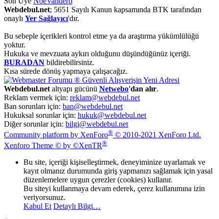
Son Üye
NoeVanderb
Webdebul.net
; 5651 Sayılı Kanun kapsamında BTK tarafından
onaylı
Yer Sağlayıcı
'dır.
Bu sebeple içerikleri kontrol etme ya da araştırma yükümlülüğü
yoktur.
Hukuka ve mevzuata aykırı olduğunu düşündüğünüz içeriği.
BURADAN
bildirebilirsiniz.
Kısa sürede dönüş yapmaya çalışacağız.
Webdebul.net
altyapı gücünü
Netwebo
'dan alır
.
Reklam vermek için:
reklam@webdebul.net
Ban sorunları için:
ban@webdebul.net
Hukuksal sorunlar için:
hukuk@webdebul.net
Diğer sorunlar için:
bilgi@webdebul.net
®
Community platform by XenForo
© 2010-2021 XenForo Ltd.
®
Xenforo Theme © by ©XenTR
Bu site, içeriği kişiselleştirmek, deneyiminize uyarlamak ve
kayıt olmanız durumunda giriş yapmanızı sağlamak için yasal
düzenlemelere uygun çerezler (cookies) kullanır.
Bu siteyi kullanmaya devam ederek, çerez kullanımına izin
veriyorsunuz.
Kabul Et
Detaylı Bilgi…