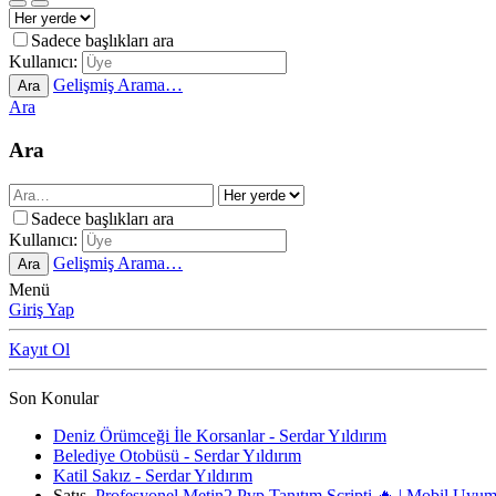
Sadece başlıkları ara
Kullanıcı:
Gelişmiş Arama…
Ara
Ara
Ara
Sadece başlıkları ara
Kullanıcı:
Gelişmiş Arama…
Ara
Menü
Giriş Yap
Kayıt Ol
Son Konular
Deniz Örümceği İle Korsanlar - Serdar Yıldırım
Belediye Otobüsü - Serdar Yıldırım
Katil Sakız - Serdar Yıldırım
Satış
Profesyonel Metin2 Pvp Tanıtım Scripti 🔥 | Mobil Uyu