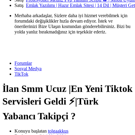
Satış
Emlak Yazılımı | Hazır Emlak Sitesi | 14 Dil | Müşteri Ge
Merhaba arkadaşlar, Sizlere daha iyi hizmet verebilmek için
forumdaki değişiklikler hızla devam ediyor. İstek ve
önerilerinizi Bize Ulaşın kısmından gönderebilirsiniz. Bizi bu
yolda yanlız bırakmadığınız için teşekkür ederiz.
Forumlar
Sosyal Medya
TikTok
İlan
Smm Ucuz |En Yeni Tiktok
Servisleri Geldi ⚡|Türk
Yabancı Takipçi ?
Konuyu başlatan
tolgaakkus