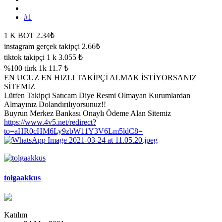
#1
1 K BOT 2.34₺
instagram gerçek takipçi 2.66₺
tiktok takipçi 1 k 3.055 ₺
%100 türk 1k 11.7 ₺
EN UCUZ EN HIZLI TAKİPÇİ ALMAK İSTİYORSANIZ
SİTEMİZ
Lütfen Takipçi Satıcam Diye Resmi Olmayan Kurumlardan
Almayınız Dolandırılıyorsunuz!!
Buyrun Merkez Bankası Onaylı Ödeme Alan Sitemiz
https://www.4v5.net/redirect?
to=aHR0cHM6Ly9zbW11Y3V6Lm5ldC8=
tolgaakkus
Katılım