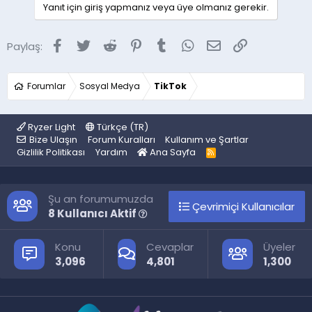
Yanıt için giriş yapmanız veya üye olmanız gerekir.
Facebook
Twitter
Reddit
Pinterest
Tumblr
WhatsApp
E-posta
Link
Paylaş:
Forumlar
Sosyal Medya
TikTok
Ryzer Light
Türkçe (TR)
Bize Ulaşın
Forum Kuralları
Kullanım ve Şartlar
Gizlilik Politikası
Yardım
Ana Sayfa
R
S
S
Şu an forumumuzda
Çevrimiçi Kullanıcılar
8 Kullanıcı Aktif
Konu
Cevaplar
Üyeler
3,096
4,801
1,300