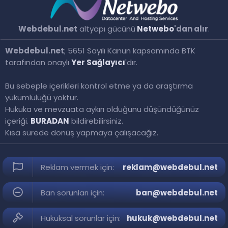
Webdebul.net
altyapı gücünü
Netwebo
'dan alır
.
Webdebul.net
; 5651 Sayılı Kanun kapsamında BTK
tarafından onaylı
Yer Sağlayıcı
'dır.
Bu sebeple içerikleri kontrol etme ya da araştırma
yükümlülüğü yoktur.
Hukuka ve mevzuata aykırı olduğunu düşündüğünüz
içeriği.
BURADAN
bildirebilirsiniz.
Kısa sürede dönüş yapmaya çalışacağız.
Reklam vermek için:
reklam@webdebul.net
Ban sorunları için:
ban@webdebul.net
Hukuksal sorunlar için:
hukuk@webdebul.net