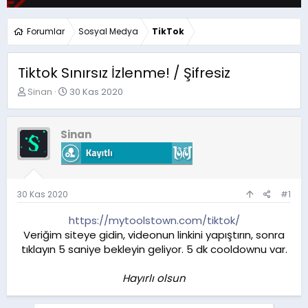
Forumlar
Sosyal Medya
TikTok
Tiktok Sınırsız İzlenme! / Şifresiz
K
B
Sinan
30 Kas 2020
o
a
n
ş
u
l
Sinan
y
a
u
n
b
g
a
ı
ş
ç
30 Kas 2020
#1
l
t
a
a
https://mytoolstown.com/tiktok/
t
r
Veriğim siteye gidin, videonun linkini yapıştırın, sonra
a
i
tıklayın 5 saniye bekleyin geliyor. 5 dk cooldownu var.
n
h
i
Hayırlı olsun