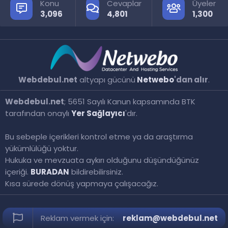
Konu
Cevaplar
Üyeler
3,096
4,801
1,300
Webdebul.net
altyapı gücünü
Netwebo
'dan alır
.
Webdebul.net
; 5651 Sayılı Kanun kapsamında BTK
tarafından onaylı
Yer Sağlayıcı
'dır.
Bu sebeple içerikleri kontrol etme ya da araştırma
yükümlülüğü yoktur.
Hukuka ve mevzuata aykırı olduğunu düşündüğünüz
içeriği.
BURADAN
bildirebilirsiniz.
Kısa sürede dönüş yapmaya çalışacağız.
Reklam vermek için:
reklam@webdebul.net