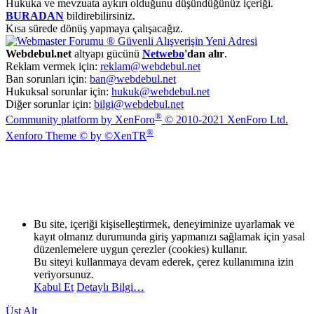
Hukuka ve mevzuata aykırı olduğunu düşündüğünüz içeriği.
BURADAN
bildirebilirsiniz.
Kısa sürede dönüş yapmaya çalışacağız.
Webdebul.net
altyapı gücünü
Netwebo
'dan alır
.
Reklam vermek için:
reklam@webdebul.net
Ban sorunları için:
ban@webdebul.net
Hukuksal sorunlar için:
hukuk@webdebul.net
Diğer sorunlar için:
bilgi@webdebul.net
®
Community platform by XenForo
© 2010-2021 XenForo Ltd.
®
Xenforo Theme © by ©XenTR
Bu site, içeriği kişiselleştirmek, deneyiminize uyarlamak ve
kayıt olmanız durumunda giriş yapmanızı sağlamak için yasal
düzenlemelere uygun çerezler (cookies) kullanır.
Bu siteyi kullanmaya devam ederek, çerez kullanımına izin
veriyorsunuz.
Kabul Et
Detaylı Bilgi…
Üst
Alt