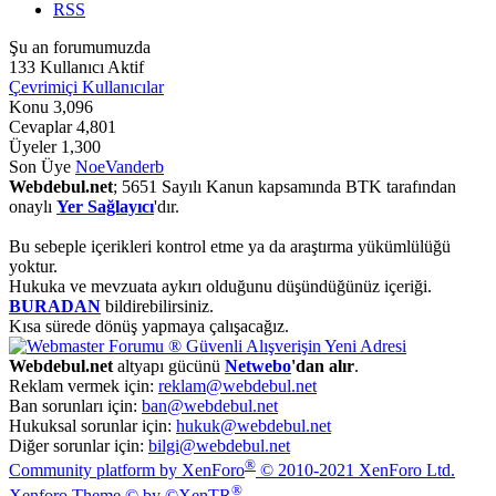
RSS
Şu an forumumuzda
133 Kullanıcı Aktif
Çevrimiçi Kullanıcılar
Konu
3,096
Cevaplar
4,801
Üyeler
1,300
Son Üye
NoeVanderb
Webdebul.net
; 5651 Sayılı Kanun kapsamında BTK tarafından
onaylı
Yer Sağlayıcı
'dır.
Bu sebeple içerikleri kontrol etme ya da araştırma yükümlülüğü
yoktur.
Hukuka ve mevzuata aykırı olduğunu düşündüğünüz içeriği.
BURADAN
bildirebilirsiniz.
Kısa sürede dönüş yapmaya çalışacağız.
Webdebul.net
altyapı gücünü
Netwebo
'dan alır
.
Reklam vermek için:
reklam@webdebul.net
Ban sorunları için:
ban@webdebul.net
Hukuksal sorunlar için:
hukuk@webdebul.net
Diğer sorunlar için:
bilgi@webdebul.net
®
Community platform by XenForo
© 2010-2021 XenForo Ltd.
®
Xenforo Theme © by ©XenTR