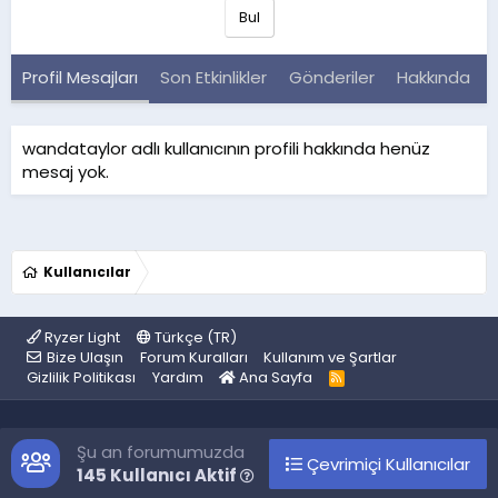
Bul
Profil Mesajları
Son Etkinlikler
Gönderiler
Hakkında
wandataylor adlı kullanıcının profili hakkında henüz
mesaj yok.
Kullanıcılar
Ryzer Light
Türkçe (TR)
Bize Ulaşın
Forum Kuralları
Kullanım ve Şartlar
Gizlilik Politikası
Yardım
Ana Sayfa
R
S
S
Şu an forumumuzda
Çevrimiçi Kullanıcılar
145 Kullanıcı Aktif