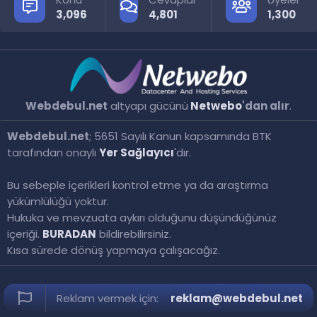
3,096
4,801
1,300
Webdebul.net
altyapı gücünü
Netwebo
'dan alır
.
Webdebul.net
; 5651 Sayılı Kanun kapsamında BTK
tarafından onaylı
Yer Sağlayıcı
'dır.
Bu sebeple içerikleri kontrol etme ya da araştırma
yükümlülüğü yoktur.
Hukuka ve mevzuata aykırı olduğunu düşündüğünüz
içeriği.
BURADAN
bildirebilirsiniz.
Kısa sürede dönüş yapmaya çalışacağız.
Reklam vermek için:
reklam@webdebul.net