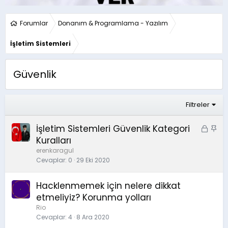
Forumlar
Donanım & Programlama - Yazılım
İşletim Sistemleri
Güvenlik
Filtreler
İşletim Sistemleri Güvenlik Kategori
K
S
i
a
Kuralları
l
b
erenkaragul
i
i
Cevaplar
0
29 Eki 2020
t
t
l
Hacklenmemek için nelere dikkat
i
etmeliyiz? Korunma yolları
Rio
Cevaplar
4
8 Ara 2020