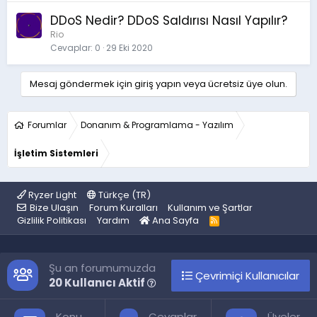
DDoS Nedir? DDoS Saldırısı Nasıl Yapılır?
Rio
Cevaplar
0
29 Eki 2020
Mesaj göndermek için giriş yapın veya ücretsiz üye olun.
Forumlar
Donanım & Programlama - Yazılım
İşletim Sistemleri
Ryzer Light
Türkçe (TR)
Bize Ulaşın
Forum Kuralları
Kullanım ve Şartlar
Gizlilik Politikası
Yardım
Ana Sayfa
R
S
S
Şu an forumumuzda
Çevrimiçi Kullanıcılar
20 Kullanıcı Aktif
Konu
Cevaplar
Üyeler