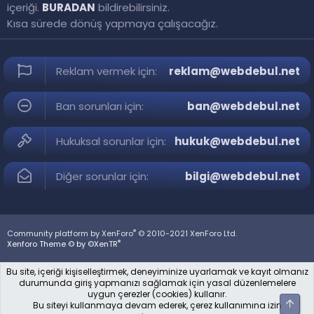
içeriği.
BURADAN
bildirebilirsiniz.
Kısa sürede dönüş yapmaya çalışacağız.
Reklam vermek için:
reklam@webdebul.net
Ban sorunları için:
ban@webdebul.net
Hukuksal sorunlar için:
hukuk@webdebul.net
Diğer sorunlar için:
bilgi@webdebul.net
®
Community platform by XenForo
© 2010-2021 XenForo Ltd.
®
Xenforo Theme © by ©XenTR
Bu site, içeriği kişiselleştirmek, deneyiminize uyarlamak ve kayıt olmanız
durumunda giriş yapmanızı sağlamak için yasal düzenlemelere
uygun çerezler (cookies) kullanır.
Üst
Bu siteyi kullanmaya devam ederek, çerez kullanımına izin