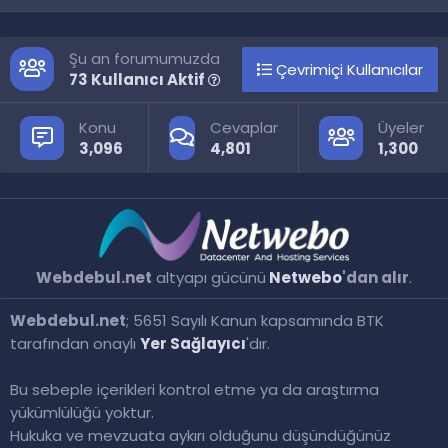
S
S
Şu an forumumuzda
Çevrimiçi Kullanıcılar
73 Kullanıcı Aktif
Konu
Cevaplar
Üyeler
3,096
4,801
1,300
Webdebul.net
altyapı gücünü
Netwebo
'dan alır
.
Webdebul.net
; 5651 Sayılı Kanun kapsamında BTK
tarafından onaylı
Yer Sağlayıcı
'dır.
Bu sebeple içerikleri kontrol etme ya da araştırma
yükümlülüğü yoktur.
Hukuka ve mevzuata aykırı olduğunu düşündüğünüz