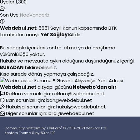
Üyeler
1,300
Son Üye
NoeVanderb
Webdebul.net
; 5651 Sayılı Kanun kapsamında BTK
tarafından onaylı
Yer Sağlayıcı
'dır.
Bu sebeple içerikleri kontrol etme ya da araştırma
yükümlülüğü yoktur.
Hukuka ve mevzuata aykırı olduğunu düşündüğünüz içeriği.
BURADAN
bildirebilirsiniz.
Kısa sürede dönüş yapmaya çalışacağız.
Webdebul.net
altyapı gücünü
Netwebo
'dan alır
.
Reklam vermek için:
reklam@webdebul.net
Ban sorunları için:
ban@webdebul.net
Hukuksal sorunlar için:
hukuk@webdebul.net
Diğer sorunlar için:
bilgi@webdebul.net
®
Community platform by XenForo
© 2010-2021 XenForo Ltd.
®
Xenforo Theme © by ©XenTR