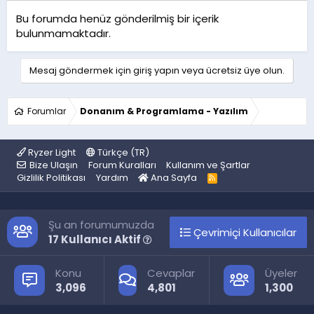
Bu forumda henüz gönderilmiş bir içerik
bulunmamaktadır.
Mesaj göndermek için giriş yapın veya ücretsiz üye olun.
Forumlar
Donanım & Programlama - Yazılım
Ryzer Light
Türkçe (TR)
Bize Ulaşın
Forum Kuralları
Kullanım ve Şartlar
Gizlilik Politikası
Yardım
Ana Sayfa
R
S
S
Şu an forumumuzda
Çevrimiçi Kullanıcılar
17 Kullanıcı Aktif
Konu
Cevaplar
Üyeler
3,096
4,801
1,300