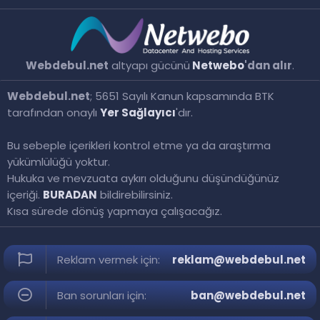
Webdebul.net
altyapı gücünü
Netwebo
'dan alır
.
Webdebul.net
; 5651 Sayılı Kanun kapsamında BTK
tarafından onaylı
Yer Sağlayıcı
'dır.
Bu sebeple içerikleri kontrol etme ya da araştırma
yükümlülüğü yoktur.
Hukuka ve mevzuata aykırı olduğunu düşündüğünüz
içeriği.
BURADAN
bildirebilirsiniz.
Kısa sürede dönüş yapmaya çalışacağız.
Reklam vermek için:
reklam@webdebul.net
Ban sorunları için:
ban@webdebul.net