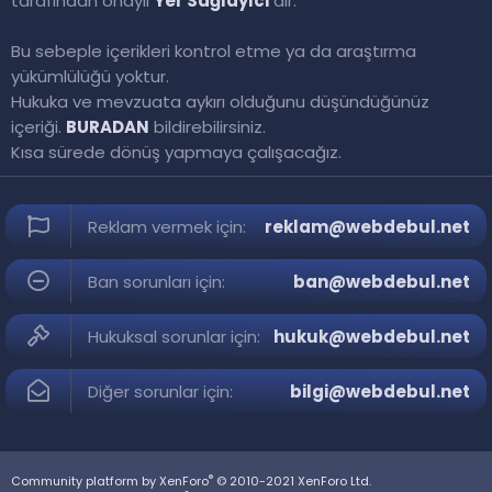
tarafından onaylı
Yer Sağlayıcı
'dır.
Bu sebeple içerikleri kontrol etme ya da araştırma
yükümlülüğü yoktur.
Hukuka ve mevzuata aykırı olduğunu düşündüğünüz
içeriği.
BURADAN
bildirebilirsiniz.
Kısa sürede dönüş yapmaya çalışacağız.
Reklam vermek için:
reklam@webdebul.net
Ban sorunları için:
ban@webdebul.net
Hukuksal sorunlar için:
hukuk@webdebul.net
Diğer sorunlar için:
bilgi@webdebul.net
®
Community platform by XenForo
© 2010-2021 XenForo Ltd.