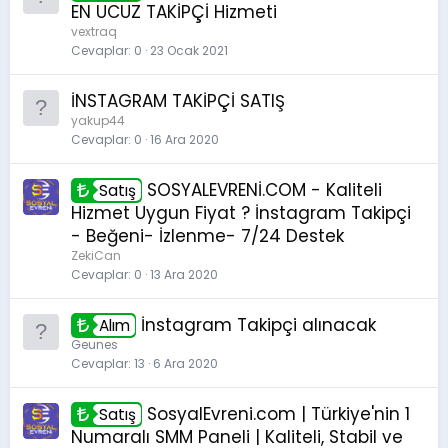
EN UCUZ TAKİPÇİ Hizmeti
vextraq
Cevaplar
0
23 Ocak 2021
İNSTAGRAM TAKİPÇİ SATIŞ
yakup44
Cevaplar
0
16 Ara 2020
SOSYALEVRENİ.COM - Kaliteli
Satış
Hizmet Uygun Fiyat ? İnstagram Takipçi
- Beğeni- İzlenme- 7/24 Destek
ZekiCan
Cevaplar
0
13 Ara 2020
İnstagram Takipçi alınacak
Alım
Geunes
Cevaplar
13
6 Ara 2020
SosyalEvreni.com | Türkiye'nin 1
Satış
Numaralı SMM Paneli | Kaliteli, Stabil ve