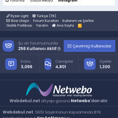
Forumlar
Sosyal Medya
İnstagram
Ryzer Light
Türkçe (TR)
Bize Ulaşın
Forum Kuralları
Kullanım ve Şartlar
Gizlilik Politikası
Yardım
Ana Sayfa
R
S
S
Şu an forumumuzda
Çevrimiçi Kullanıcılar
256 Kullanıcı Aktif
Konu
Cevaplar
Üyeler
3,096
4,801
1,300
Webdebul.net
altyapı gücünü
Netwebo
'dan alır
.
Webdebul.net
; 5651 Sayılı Kanun kapsamında BTK