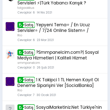
Servisleri ⚡|Türk Yabancı Karışık ?
tolgaakkus
Cevaplar
6
14 Nis 2021
Yepyeni Tema⭐ / En Ucuz
Satış
Servisler⭐ / 7/24 Online Sistem⭐ /
Rio
Cevaplar
6
23 Mar 2021
?Smmpanelcim.com?| Sosyal
Satış
Medya Hizmetleri | Kaliteli Hizmet
smmpanelcim
Cevaplar
0
26 Şub 2021
1 K Takipci 1 TL Hemen Kayıt Ol
Satış
Deneme Siparişini Ver [SocialBanka]
Rio
Cevaplar
7
30 Ocak 2021
SosyalMarketiniz.Net Türkiye'nin
Satış