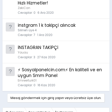
Hızlı Hizmetler!
ZekiCan
Cevaplar
0
6 Ara 2020
instgram 1 k takipçi alıncak
Silinen üye 4
Cevaplar
7
1 Ara 2020
İNSTAGRAN TAKİPÇİ
Yauau
Cevaplar
3
27 Kas 2020
⚡ Sosyalpanelcin.com⚡ En kaliteli ve en
uygun Smm Panel
Emreerturk01
Cevaplar
0
16 Kas 2020
Mesaj göndermek için giriş yapın veya ücretsiz üye olun.