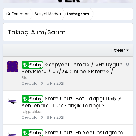
Forumlar
Sosyal Medya
İnstagram
Takipçi Alım/Satım
Filtreler
⭐Yepyeni Tema⭐ / ⭐En Uygun
S
Satış
a
Servisler⭐ / ⭐7/24 Online Sistem⭐ /
b
Rio
i
Cevaplar
0
15 Nis 2021
t
Smm Ucuz |Bot Takipçi 1.15₺ ⚡
Satış
Yenilendik | Türk Karışık Takipçi ?
tolgaakkus
Cevaplar
0
18 Nis 2021
Smm Ucuz |En Yeni Instagram
Satış