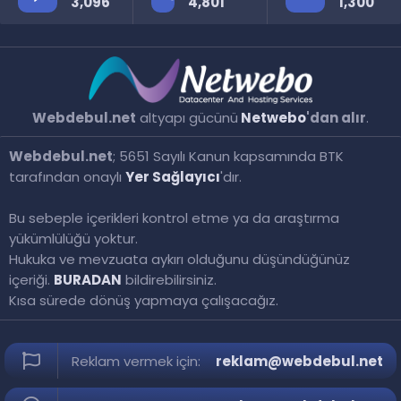
3,096
4,801
1,300
Webdebul.net
altyapı gücünü
Netwebo
'dan alır
.
Webdebul.net
; 5651 Sayılı Kanun kapsamında BTK
tarafından onaylı
Yer Sağlayıcı
'dır.
Bu sebeple içerikleri kontrol etme ya da araştırma
yükümlülüğü yoktur.
Hukuka ve mevzuata aykırı olduğunu düşündüğünüz
içeriği.
BURADAN
bildirebilirsiniz.
Kısa sürede dönüş yapmaya çalışacağız.
Reklam vermek için:
reklam@webdebul.net