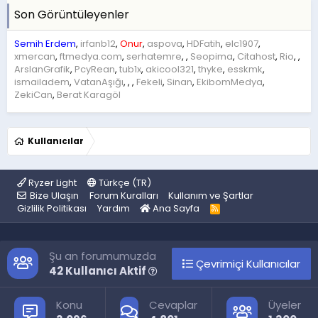
Son Görüntüleyenler
Semih Erdem
irfanb12
Onur
aspova
HDFatih
elc1907
xmercan
ftmedya.com
serhatemre
Seopima
Citahost
Rio
ArslanGrafik
PcyRean
tub1x
akicool321
thyke
esskmk
ismailadem
VatanAşığı
Fekeli
Sinan
EkibomMedya
ZekiCan
Berat Karagöl
Kullanıcılar
Ryzer Light
Türkçe (TR)
Bize Ulaşın
Forum Kuralları
Kullanım ve Şartlar
Gizlilik Politikası
Yardım
Ana Sayfa
R
S
S
Şu an forumumuzda
Çevrimiçi Kullanıcılar
42 Kullanıcı Aktif
Konu
Cevaplar
Üyeler