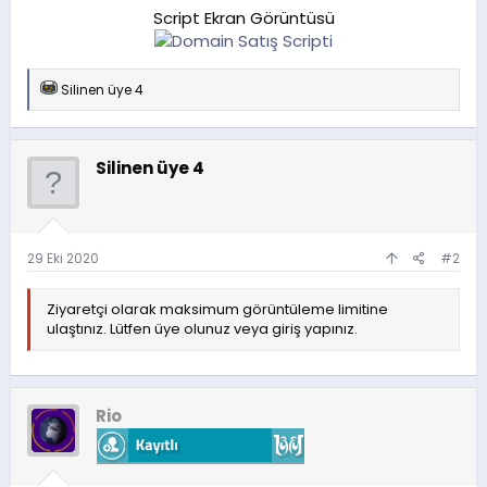
Script Ekran Görüntüsü
T
Silinen üye 4
e
p
k
i
Silinen üye 4
l
e
r
:
29 Eki 2020
#2
Ziyaretçi olarak maksimum görüntüleme limitine
ulaştınız. Lütfen üye olunuz veya giriş yapınız.
Rio