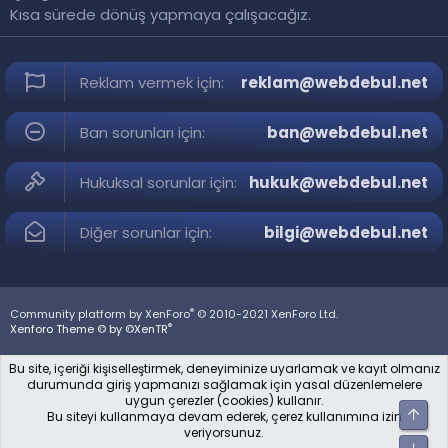
Kısa sürede dönüş yapmaya çalışacağız.
Reklam vermek için:
reklam@webdebul.net
Ban sorunları için:
ban@webdebul.net
Hukuksal sorunlar için:
hukuk@webdebul.net
Diğer sorunlar için:
bilgi@webdebul.net
®
Community platform by XenForo
© 2010-2021 XenForo Ltd.
®
Xenforo Theme © by ©XenTR
Bu site, içeriği kişiselleştirmek, deneyiminize uyarlamak ve kayıt olmanız
durumunda giriş yapmanızı sağlamak için yasal düzenlemelere
uygun çerezler (cookies) kullanır.
Üst
Bu siteyi kullanmaya devam ederek, çerez kullanımına izin
veriyorsunuz.