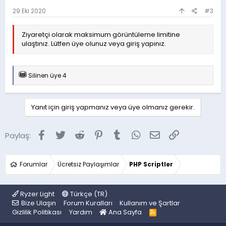
29 Eki 2020
#3
Ziyaretçi olarak maksimum görüntüleme limitine
ulaştınız. Lütfen üye olunuz veya giriş yapınız.
T
Silinen üye 4
e
p
k
i
Yanıt için giriş yapmanız veya üye olmanız gerekir.
l
e
r
Facebook
Twitter
Reddit
Pinterest
Tumblr
WhatsApp
E-posta
Link
Paylaş:
:
Forumlar
Ücretsiz Paylaşımlar
PHP Scriptler
Ryzer Light
Türkçe (TR)
Bize Ulaşın
Forum Kuralları
Kullanım ve Şartlar
Gizlilik Politikası
Yardım
Ana Sayfa
R
S
S