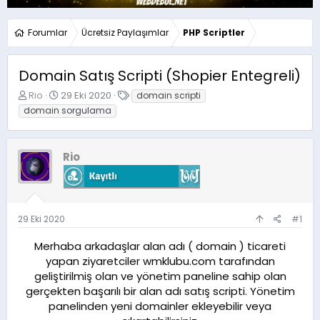
Forumlar
Ücretsiz Paylaşımlar
PHP Scriptler
Domain Satış Scripti (Shopier Entegreli)
K
B
E
Rio
29 Eki 2020
domain scripti
o
a
t
domain sorgulama
n
ş
i
u
l
k
y
a
e
Rio
u
n
t
b
g
l
a
ı
e
ş
ç
r
l
t
29 Eki 2020
#1
a
a
t
r
Merhaba arkadaşlar alan adı ( domain ) ticareti
a
i
yapan ziyaretciler wmklubu.com tarafından
n
h
i
geliştirilmiş olan ve yönetim paneline sahip olan
gerçekten başarılı bir alan adı satış scripti. Yönetim
panelinden yeni domainler ekleyebilir veya