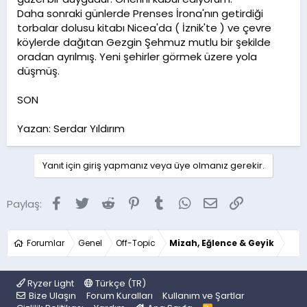
Daha sonraki günlerde Prenses İrona'nın getirdiği
torbalar dolusu kitabı Nicea'da ( İznik'te ) ve çevre
köylerde dağıtan Gezgin Şehmuz mutlu bir şekilde
oradan ayrılmış. Yeni şehirler görmek üzere yola
düşmüş.
SON
Yazan: Serdar Yıldırım
Yanıt için giriş yapmanız veya üye olmanız gerekir.
Facebook
Twitter
Reddit
Pinterest
Tumblr
WhatsApp
E-posta
Link
Paylaş:
Forumlar
Genel
Off-Topic
Mizah, Eğlence & Geyik
Ryzer Light
Türkçe (TR)
Bize Ulaşın
Forum Kuralları
Kullanım ve Şartlar