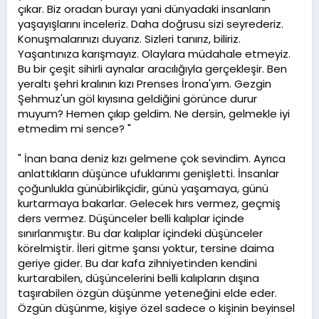
çıkar. Biz oradan burayı yani dünyadaki insanların
yaşayışlarını inceleriz. Daha doğrusu sizi seyrederiz.
Konuşmalarınızı duyarız. Sizleri tanırız, biliriz.
Yaşantınıza karışmayız. Olaylara müdahale etmeyiz.
Bu bir çeşit sihirli aynalar aracılığıyla gerçekleşir. Ben
yeraltı şehri kralının kızı Prenses İrona'yım. Gezgin
Şehmuz'un göl kıyısına geldiğini görünce durur
muyum? Hemen çıkıp geldim. Ne dersin, gelmekle iyi
etmedim mi sence? "
" İnan bana deniz kızı gelmene çok sevindim. Ayrıca
anlattıkların düşünce ufuklarımı genişletti. İnsanlar
çoğunlukla günübirlikçidir, günü yaşamaya, günü
kurtarmaya bakarlar. Gelecek hırs vermez, geçmiş
ders vermez. Düşünceler belli kalıplar içinde
sınırlanmıştır. Bu dar kalıplar içindeki düşünceler
körelmiştir. İleri gitme şansı yoktur, tersine daima
geriye gider. Bu dar kafa zihniyetinden kendini
kurtarabilen, düşüncelerini belli kalıpların dışına
taşırabilen özgün düşünme yeteneğini elde eder.
Özgün düşünme, kişiye özel sadece o kişinin beyinsel