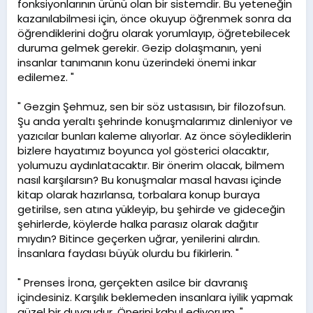
fonksiyonlarının ürünü olan bir sistemdir. Bu yeteneğin
kazanılabilmesi için, önce okuyup öğrenmek sonra da
öğrendiklerini doğru olarak yorumlayıp, öğretebilecek
duruma gelmek gerekir. Gezip dolaşmanın, yeni
insanlar tanımanın konu üzerindeki önemi inkar
edilemez. "
" Gezgin Şehmuz, sen bir söz ustasısın, bir filozofsun.
Şu anda yeraltı şehrinde konuşmalarımız dinleniyor ve
yazıcılar bunları kaleme alıyorlar. Az önce söylediklerin
bizlere hayatımız boyunca yol gösterici olacaktır,
yolumuzu aydınlatacaktır. Bir önerim olacak, bilmem
nasıl karşılarsın? Bu konuşmalar masal havası içinde
kitap olarak hazırlansa, torbalara konup buraya
getirilse, sen atına yükleyip, bu şehirde ve gideceğin
şehirlerde, köylerde halka parasız olarak dağıtır
mıydın? Bitince geçerken uğrar, yenilerini alırdın.
İnsanlara faydası büyük olurdu bu fikirlerin. "
" Prenses İrona, gerçekten asilce bir davranış
içindesiniz. Karşılık beklemeden insanlara iyilik yapmak
güzel bir duygudur. Önerini kabul ediyorum. "