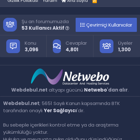
Gizlilik Politikası
Yardım
Ana Sayfa
R
S
S
Şu an forumumuzda
Çevrimiçi Kullanıcılar
53 Kullanıcı Aktif
Konu
Cevaplar
Üyeler
3,096
4,801
1,300
Webdebul.net
altyapı gücünü
Netwebo
'dan alır
.
Webdebul.net
; 5651 Sayılı Kanun kapsamında BTK
tarafından onaylı
Yer Sağlayıcı
'dır.
Bu sebeple içerikleri kontrol etme ya da araştırma
yükümlülüğü yoktur.
Hukuka ve mevzuata aykırı olduğunu düşündüğünüz