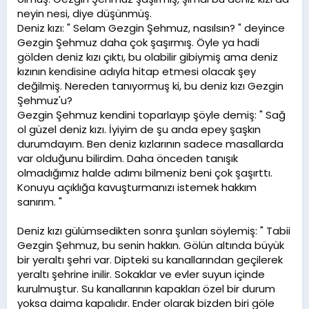
neyin nesi, diye düşünmüş.
Deniz kızı: " Selam Gezgin Şehmuz, nasılsın? " deyince
Gezgin Şehmuz daha çok şaşırmış. Öyle ya hadi
gölden deniz kızı çıktı, bu olabilir gibiymiş ama deniz
kızının kendisine adıyla hitap etmesi olacak şey
değilmiş. Nereden tanıyormuş ki, bu deniz kızı Gezgin
Şehmuz'u?
Gezgin Şehmuz kendini toparlayıp şöyle demiş: " Sağ
ol güzel deniz kızı. İyiyim de şu anda epey şaşkın
durumdayım. Ben deniz kızlarının sadece masallarda
var olduğunu bilirdim. Daha önceden tanışık
olmadığımız halde adımı bilmeniz beni çok şaşırttı.
Konuyu açıklığa kavuşturmanızı istemek hakkım
sanırım. "
Deniz kızı gülümsedikten sonra şunları söylemiş: " Tabii
Gezgin Şehmuz, bu senin hakkın. Gölün altında büyük
bir yeraltı şehri var. Dipteki su kanallarından geçilerek
yeraltı şehrine inilir. Sokaklar ve evler suyun içinde
kurulmuştur. Su kanallarının kapakları özel bir durum
yoksa daima kapalıdır. Ender olarak bizden biri göle