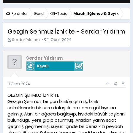
Forumlar
Genel
Off-Topic
Mizah, Eğlence & Geyik
Gezgin Şehmuz İznik'te - Serdar Yıldırım
K
B
Serdar Yıldırım
11 Ocak 2024
o
a
n
ş
u
l
Serdar Yıldırım
y
a
u
n
b
g
a
ı
ş
ç
11 Ocak 2024
#1
l
t
a
a
GEZGİN ŞEHMUZ İZNİK'TE
t
r
Gezgin Şehmuz bir gün İznik'e gitmiş. İznik
a
i
sokaklarında bir süre dolaştıktan sonra göl kıyısına
n
h
gelmiş. Atını bir ağaca bağlayıp, kıyıdaki büyük taşların
i
bulunduğu yere gidip oturmuş. Aradan yarım saat
geçmiş geçmemiş, suyun içinde bir deniz kızı peydah
olmuş. Gezgin Şehmuz şaşırmış, şimdi bu deniz kızı da