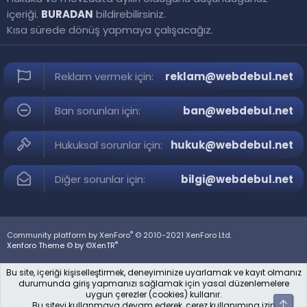
içeriği.
BURADAN
bildirebilirsiniz.
Kısa sürede dönüş yapmaya çalışacağız.
Reklam vermek için:
reklam@webdebul.net
Ban sorunları için:
ban@webdebul.net
Hukuksal sorunlar için:
hukuk@webdebul.net
Diğer sorunlar için:
bilgi@webdebul.net
®
Community platform by XenForo
© 2010-2021 XenForo Ltd.
®
Xenforo Theme © by ©XenTR
Bu site, içeriği kişiselleştirmek, deneyiminize uyarlamak ve kayıt olmanız
durumunda giriş yapmanızı sağlamak için yasal düzenlemelere
uygun çerezler (cookies) kullanır.
Üst
Bu siteyi kullanmaya devam ederek, çerez kullanımına izin