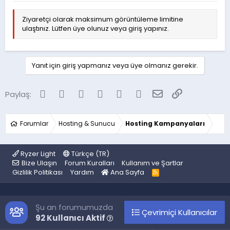
Ziyaretçi olarak maksimum görüntüleme limitine
ulaştınız. Lütfen üye olunuz veya giriş yapınız.
Yanıt için giriş yapmanız veya üye olmanız gerekir.
Facebook
Twitter
Reddit
Pinterest
Tumblr
WhatsApp
E-posta
Link
Paylaş:
Forumlar
Hosting & Sunucu
Hosting Kampanyaları
Ryzer Light
Türkçe (TR)
Bize Ulaşın
Forum Kuralları
Kullanım ve Şartlar
Gizlilik Politikası
Yardım
Ana Sayfa
R
S
S
Şu an forumumuzda
Çevrimiçi Kullanıcılar
92 Kullanıcı Aktif