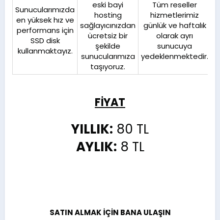
eski bayi
Tüm reseller
Sunucularımızda
hosting
hizmetlerimiz
h
en yüksek hız ve
sağlayıcınızdan
günlük ve haftalık
performans için
ücretsiz bir
olarak ayrı
D
SSD disk
şekilde
sunucuya
s
kullanmaktayız.​
sunucularımıza
yedeklenmektedir.​
b
taşıyoruz.​
FİYAT
YILLIK:
80 TL
AYLIK:
8 TL
SATIN ALMAK İÇİN BANA ULAŞIN