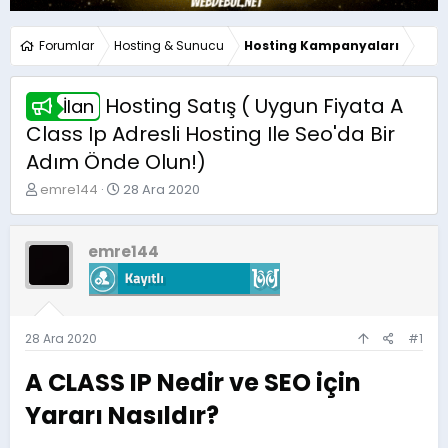
Forumlar
Hosting & Sunucu
Hosting Kampanyaları
Hosting Satış ( Uygun Fiyata A
İlan
Class Ip Adresli Hosting Ile Seo'da Bir
Adım Önde Olun!)
K
B
emre144
28 Ara 2020
o
a
n
ş
u
l
emre144
y
a
u
n
b
g
a
ı
ş
ç
28 Ara 2020
#1
l
t
a
a
A CLASS IP Nedir ve SEO için
t
r
a
i
Yararı Nasıldır?​
n
h
i