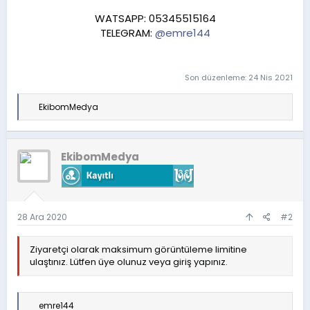
WATSAPP: 05345515164
TELEGRAM:
@emre144
Son düzenleme:
24 Nis 2021
T
EkibomMedya
e
p
k
i
EkibomMedya
l
e
r
:
28 Ara 2020
#2
Ziyaretçi olarak maksimum görüntüleme limitine
ulaştınız. Lütfen üye olunuz veya giriş yapınız.
T
emre144