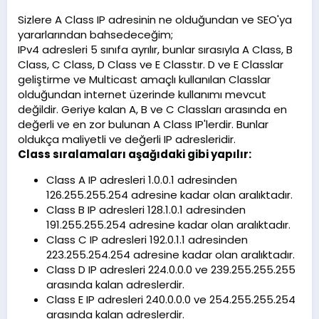
Sizlere A Class IP adresinin ne olduğundan ve SEO'ya
yararlarından bahsedeceğim;
IPv4 adresleri 5 sınıfa ayrılır, bunlar sırasıyla A Class, B
Class, C Class, D Class ve E Classtır. D ve E Classlar
geliştirme ve Multicast amaçlı kullanılan Classlar
olduğundan internet üzerinde kullanımı mevcut
değildir. Geriye kalan A, B ve C Classları arasında en
değerli ve en zor bulunan A Class IP'lerdir. Bunlar
oldukça maliyetli ve değerli IP adresleridir.
Class sıralamaları aşağıdaki gibi yapılır:
Class A IP adresleri 1.0.0.1 adresinden
126.255.255.254 adresine kadar olan aralıktadır.
Class B IP adresleri 128.1.0.1 adresinden
191.255.255.254 adresine kadar olan aralıktadır.
Class C IP adresleri 192.0.1.1 adresinden
223.255.254.254 adresine kadar olan aralıktadır.
Class D IP adresleri 224.0.0.0 ve 239.255.255.255
arasında kalan adreslerdir.
Class E IP adresleri 240.0.0.0 ve 254.255.255.254
arasında kalan adreslerdir.