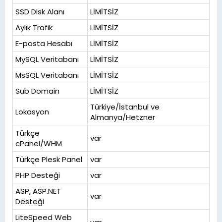
SSD Disk Alanı
LİMİTSİZ
Aylık Trafik
LİMİTSİZ
E-posta Hesabı
LİMİTSİZ
MySQL Veritabanı
LİMİTSİZ
MsSQL Veritabanı
LİMİTSİZ
Sub Domain
LİMİTSİZ
Türkiye/İstanbul ve
Lokasyon
Almanya/Hetzner
Türkçe
var
cPanel/WHM
Türkçe Plesk Panel
var
PHP Desteği
var
ASP, ASP.NET
var
Desteği
LiteSpeed Web