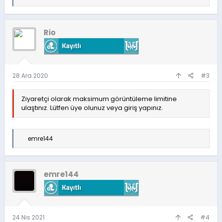
e
p
k
i
Rio
l
e
r
:
28 Ara 2020
#3
Ziyaretçi olarak maksimum görüntüleme limitine
ulaştınız. Lütfen üye olunuz veya giriş yapınız.
T
emre144
e
p
k
i
emre144
l
e
r
:
24 Nis 2021
#4