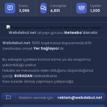
Konu
Cevaplar
Üyeler
3,096
4,801
1,300
Webdebul.net
altyapı gücünü
Netwebo
'dan alır
.
Webdebul.net
; 5651 Sayılı Kanun kapsamında BTK
tarafından onaylı
Yer Sağlayıcı
'dır.
Bu sebeple içerikleri kontrol etme ya da araştırma
yükümlülüğü yoktur.
Hukuka ve mevzuata aykırı olduğunu düşündüğünüz
içeriği.
BURADAN
bildirebilirsiniz.
Kısa sürede dönüş yapmaya çalışacağız.
Reklam vermek için:
reklam@webdebul.net