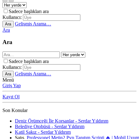
Sadece başlıkları ara
Kullanıcı:
Gelişmiş Arama…
Ara
Ara
Ara
Sadece başlıkları ara
Kullanıcı:
Gelişmiş Arama…
Ara
Menü
Giriş Yap
Kayıt Ol
Son Konular
Deniz Örümceği İle Korsanlar - Serdar Yıldırım
Belediye Otobüsü - Serdar Yıldırım
Katil Sakız - Serdar Yıldırım
Satış
Profesyonel Metin2 Pvp Tanıtım Scripti 🔥 | Mobil Uyu