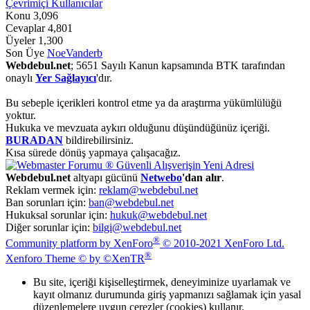
Çevrimiçi Kullanıcılar
Konu
3,096
Cevaplar
4,801
Üyeler
1,300
Son Üye
NoeVanderb
Webdebul.net
; 5651 Sayılı Kanun kapsamında BTK tarafından
onaylı
Yer Sağlayıcı
'dır.
Bu sebeple içerikleri kontrol etme ya da araştırma yükümlülüğü
yoktur.
Hukuka ve mevzuata aykırı olduğunu düşündüğünüz içeriği.
BURADAN
bildirebilirsiniz.
Kısa sürede dönüş yapmaya çalışacağız.
Webdebul.net
altyapı gücünü
Netwebo
'dan alır
.
Reklam vermek için:
reklam@webdebul.net
Ban sorunları için:
ban@webdebul.net
Hukuksal sorunlar için:
hukuk@webdebul.net
Diğer sorunlar için:
bilgi@webdebul.net
®
Community platform by XenForo
© 2010-2021 XenForo Ltd.
®
Xenforo Theme © by ©XenTR
Bu site, içeriği kişiselleştirmek, deneyiminize uyarlamak ve
kayıt olmanız durumunda giriş yapmanızı sağlamak için yasal
düzenlemelere uygun çerezler (cookies) kullanır.