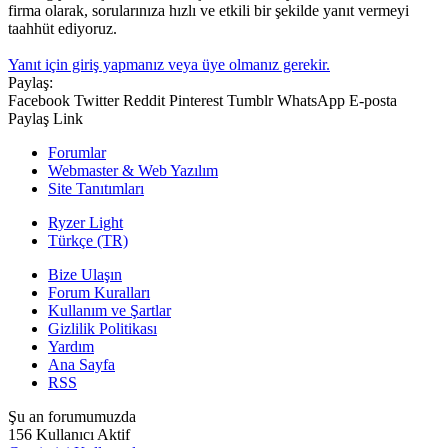
firma olarak, sorularınıza hızlı ve etkili bir şekilde yanıt vermeyi
taahhüt ediyoruz.
Yanıt için giriş yapmanız veya üye olmanız gerekir.
Paylaş:
Facebook
Twitter
Reddit
Pinterest
Tumblr
WhatsApp
E-posta
Paylaş
Link
Forumlar
Webmaster & Web Yazılım
Site Tanıtımları
Ryzer Light
Türkçe (TR)
Bize Ulaşın
Forum Kuralları
Kullanım ve Şartlar
Gizlilik Politikası
Yardım
Ana Sayfa
RSS
Şu an forumumuzda
156 Kullanıcı Aktif