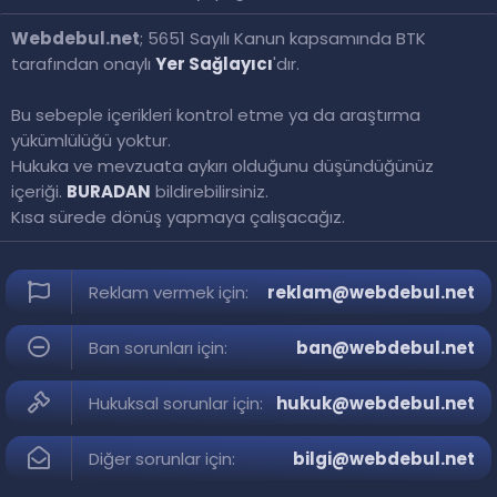
Webdebul.net
; 5651 Sayılı Kanun kapsamında BTK
tarafından onaylı
Yer Sağlayıcı
'dır.
Bu sebeple içerikleri kontrol etme ya da araştırma
yükümlülüğü yoktur.
Hukuka ve mevzuata aykırı olduğunu düşündüğünüz
içeriği.
BURADAN
bildirebilirsiniz.
Kısa sürede dönüş yapmaya çalışacağız.
Reklam vermek için:
reklam@webdebul.net
Ban sorunları için:
ban@webdebul.net
Hukuksal sorunlar için:
hukuk@webdebul.net
Diğer sorunlar için:
bilgi@webdebul.net