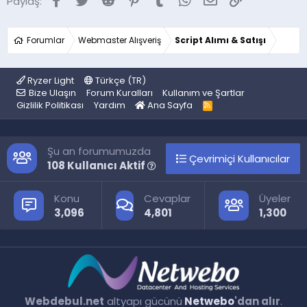
Paylaş:
:
Forumlar
Webmaster Alışveriş
Script Alımı & Satışı
Ryzer Light
Türkçe (TR)
Bize Ulaşın
Forum Kuralları
Kullanım ve Şartlar
Gizlilik Politikası
Yardım
Ana Sayfa
R
S
S
Şu an forumumuzda
Çevrimiçi Kullanıcılar
108 Kullanıcı Aktif
Konu
Cevaplar
Üyeler
3,096
4,801
1,300
Webdebul.net
altyapı gücünü
Netwebo
'dan alır
.