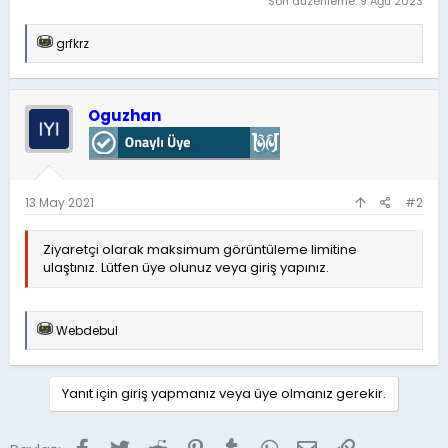
Son düzenleme:
9 Ağu 2023
T
grfkrz
e
p
k
i
Oguzhan
l
e
r
:
13 May 2021
#2
Ziyaretçi olarak maksimum görüntüleme limitine
ulaştınız. Lütfen üye olunuz veya giriş yapınız.
T
Webdebul
e
p
k
i
Yanıt için giriş yapmanız veya üye olmanız gerekir.
l
e
r
Facebook
Twitter
Reddit
Pinterest
Tumblr
WhatsApp
E-posta
Link