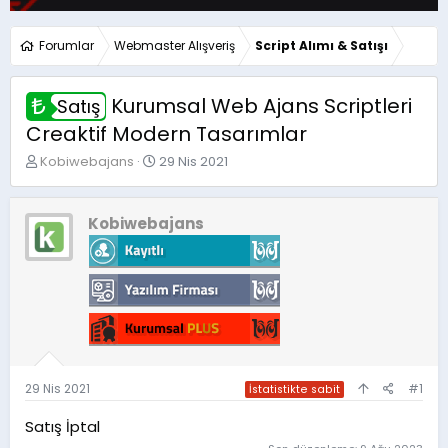
Forumlar
Webmaster Alışveriş
Script Alımı & Satışı
Kurumsal Web Ajans Scriptleri
Satış
Creaktif Modern Tasarımlar
K
B
Kobiwebajans
29 Nis 2021
o
a
n
ş
u
l
Kobiwebajans
y
a
u
n
b
g
a
ı
ş
ç
l
t
a
a
t
r
a
i
29 Nis 2021
#1
İstatistikte sabit
n
h
i
Satış İptal