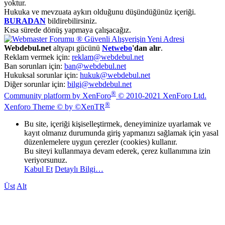
yoktur.
Hukuka ve mevzuata aykırı olduğunu düşündüğünüz içeriği.
BURADAN
bildirebilirsiniz.
Kısa sürede dönüş yapmaya çalışacağız.
Webdebul.net
altyapı gücünü
Netwebo
'dan alır
.
Reklam vermek için:
reklam@webdebul.net
Ban sorunları için:
ban@webdebul.net
Hukuksal sorunlar için:
hukuk@webdebul.net
Diğer sorunlar için:
bilgi@webdebul.net
®
Community platform by XenForo
© 2010-2021 XenForo Ltd.
®
Xenforo Theme © by ©XenTR
Bu site, içeriği kişiselleştirmek, deneyiminize uyarlamak ve
kayıt olmanız durumunda giriş yapmanızı sağlamak için yasal
düzenlemelere uygun çerezler (cookies) kullanır.
Bu siteyi kullanmaya devam ederek, çerez kullanımına izin
veriyorsunuz.
Kabul Et
Detaylı Bilgi…
Üst
Alt