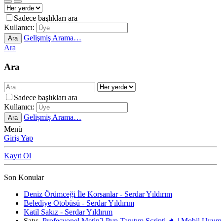
Sadece başlıkları ara
Kullanıcı:
Gelişmiş Arama…
Ara
Ara
Ara
Sadece başlıkları ara
Kullanıcı:
Gelişmiş Arama…
Ara
Menü
Giriş Yap
Kayıt Ol
Son Konular
Deniz Örümceği İle Korsanlar - Serdar Yıldırım
Belediye Otobüsü - Serdar Yıldırım
Katil Sakız - Serdar Yıldırım
Satış
Profesyonel Metin2 Pvp Tanıtım Scripti 🔥 | Mobil Uyu