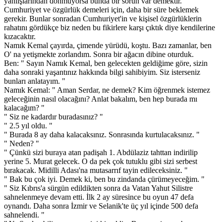
yanlışlarından dönmüyorsa bunda bir sorun var demektir.
Cumhuriyet ve özgürlük demeleri için, daha bir süre beklemek
gerekir. Bunlar sonradan Cumhuriyet'in ve kişisel özgürlüklerin
rahatını gördükçe biz neden bu fikirlere karşı çıktık diye kendilerine
kızacaktır.
Namık Kemal çayırda, çimende yürüdü, koştu. Bazı zamanlar, ben
O' na yetişmekte zorlandım. Sonra bir ağacın dibine oturduk.
Ben: " Sayın Namık Kemal, ben gelecekten geldiğime göre, sizin
daha sonraki yaşantınız hakkında bilgi sahibiyim. Siz isterseniz
bunları anlatayım. "
Namık Kemal: " Aman Serdar, ne demek? Kim öğrenmek istemez
geleceğinin nasıl olacağını? Anlat bakalım, ben hep burada mı
kalacağım? "
" Siz ne kadardır buradasınız? "
" 2.5 yıl oldu. "
" Burada 8 ay daha kalacaksınız. Sonrasında kurtulacaksınız. "
" Neden? "
" Çünkü sizi buraya atan padişah 1. Abdülaziz tahttan indirilip
yerine 5. Murat gelecek. O da pek çok tutuklu gibi sizi serbest
bırakacak. Midilli Adası'na mutasarrıf tayin edileceksiniz. "
" Bak bu çok iyi. Demek ki, ben bu zindanda çürümeyeceğim. "
" Siz Kıbrıs'a sürgün edildikten sonra da Vatan Yahut Silistre
sahnelenmeye devam etti. İlk 2 ay süresince bu oyun 47 defa
oynandı. Daha sonra İzmir ve Selanik'te üç yıl içinde 500 defa
sahnelendi. "