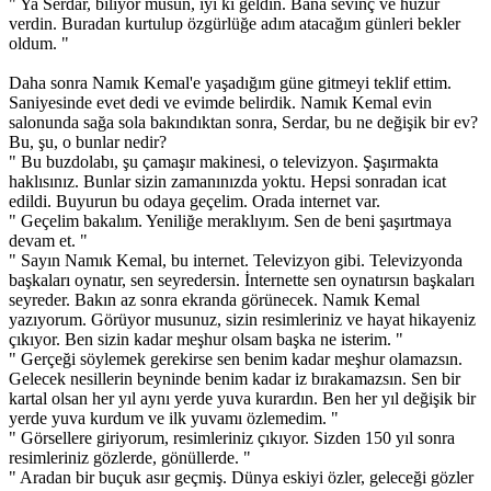
" Ya Serdar, biliyor musun, iyi ki geldin. Bana sevinç ve huzur
verdin. Buradan kurtulup özgürlüğe adım atacağım günleri bekler
oldum. "
Daha sonra Namık Kemal'e yaşadığım güne gitmeyi teklif ettim.
Saniyesinde evet dedi ve evimde belirdik. Namık Kemal evin
salonunda sağa sola bakındıktan sonra, Serdar, bu ne değişik bir ev?
Bu, şu, o bunlar nedir?
" Bu buzdolabı, şu çamaşır makinesi, o televizyon. Şaşırmakta
haklısınız. Bunlar sizin zamanınızda yoktu. Hepsi sonradan icat
edildi. Buyurun bu odaya geçelim. Orada internet var.
" Geçelim bakalım. Yeniliğe meraklıyım. Sen de beni şaşırtmaya
devam et. "
" Sayın Namık Kemal, bu internet. Televizyon gibi. Televizyonda
başkaları oynatır, sen seyredersin. İnternette sen oynatırsın başkaları
seyreder. Bakın az sonra ekranda görünecek. Namık Kemal
yazıyorum. Görüyor musunuz, sizin resimleriniz ve hayat hikayeniz
çıkıyor. Ben sizin kadar meşhur olsam başka ne isterim. "
" Gerçeği söylemek gerekirse sen benim kadar meşhur olamazsın.
Gelecek nesillerin beyninde benim kadar iz bırakamazsın. Sen bir
kartal olsan her yıl aynı yerde yuva kurardın. Ben her yıl değişik bir
yerde yuva kurdum ve ilk yuvamı özlemedim. "
" Görsellere giriyorum, resimleriniz çıkıyor. Sizden 150 yıl sonra
resimleriniz gözlerde, gönüllerde. "
" Aradan bir buçuk asır geçmiş. Dünya eskiyi özler, geleceği gözler