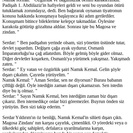
Padişah 1. Abdülaziz'in hafiyeleri geldi ve seni bu oyundan ötürü
tutuklamak zorundayız, dedi. Ben bağırarak oynanan tiyatronun
konusu hakkında konuşmaya başlayınca iki adım gerilediler.
Konuşmam bitince bileklerime kelepçe takmadılar. Öylesine
karakola götürüp gözaltına aldılar. Sonrası işte bu Magosa ve
zindan. "
Serdar: " Ben padişahın yerinde olsam, sizi yönetim üstünde tutar,
devlet yapardım. Değişen çağa ayak uydurur, Osmanlı
İmparatorluğu'na çağ atlatırdım. Böyle gelmiş böyle gider olmaz.
Diğer devletler koşarken, Osmanlı'ya yürümek yakışmaz. Yakışmadı
zaten. "
Serdar: " Ey vatan ve özgürlük şairi Namık Kemal. Gelin şöyle
dışarı çıkalım. Çayırda yürüyelim. "
Namık Kemal: " Aman Serdar, sen ne diyorsun? Burası babanın
çiftliği değil. Öyle istediğin zaman dışarı çıkamazsın. Sen istedin
diye bu iş olmaz. "
Serdar: " Sayın Namık Kemal, ben istediğim zaman biz dışarı
çıkarız. Ben istemedikçe onlar bizi göremezler. Buyrun önden siz
yürüyün. Ben sizi takip ederim. "
Serdar Yıldırım'ın öz benliği, Namık Kemal'in silüeti dışarı çıktı.
Magosa Zindanı' nın karşısı çayırlık, çimenlikti. O yöredeki veya o
ülkedeki güç sahipleri, defalarca uyarılmalarına karşın,