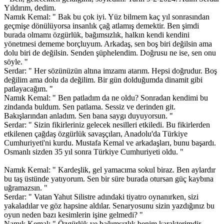
Yıldırım, dedim.
Namık Kemal: " Bak bu çok iyi. Yüz bilmem kaç yıl sonrasından
geçmişe dönülüyorsa insanlık çağ atlamış demektir. Ben şimdi
burada olmamı özgürlük, bağımsızlık, halkın kendi kendini
yönetmesi dememe borçluyum. Arkadaş, sen boş biri değilsin ama
dolu biri de değilsin. Senden şüphelendim. Doğrusu ne ise, sen onu
söyle. "
Serdar: " Her sözünüzün altına imzamı atarım. Hepsi doğrudur. Boş
değilim ama dolu da değilim. Bir gün dolduğumda dinamit gibi
patlayacağım. "
Namık Kemal: " Ben patladım da ne oldu? Sonradan kendimi bu
zindanda buldum. Sen patlama. Sessiz ve derinden git.
Bakışlarından anladım. Sen bana saygı duyuyorsun. "
Serdar: " Sizin fikirleriniz gelecek nesilleri etkiledi. Bu fikirlerden
etkilenen çağdaş özgürlük savaşçıları, Anadolu'da Türkiye
Cumhuriyeti'ni kurdu. Mustafa Kemal ve arkadaşları, bunu başardı.
Osmanlı sizden 35 yıl sonra Türkiye Cumhuriyeti oldu. "
Namık Kemal: " Kardeşlik, gel yamacıma sokul biraz. Ben aylardır
bu taş üstünde yatıyorum. Sen bir süre burada otursan güç kaybına
uğramazsın. "
Serdar: " Vatan Yahut Silistre adındaki tiyatro oynanırken, sizi
yakaladılar ve göz hapsine aldılar. Senaryosunu sizin yazdığınız bu
oyun neden bazı kesimlerin işine gelmedi? "
Namık Kemal: " Özgürlük ve bağımsızlık benim karakterimdir.