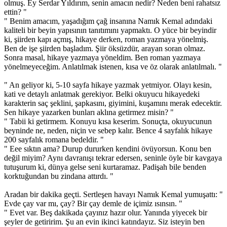
olmuş. Ey Serdar Yıldırım, senin amacın nedir? Neden beni rahatsız
ettin? "
" Benim amacım, yaşadığım çağ insanına Namık Kemal adındaki
kaliteli bir beyin yapısının tanıtımını yapmaktı. O yüce bir beyindir
ki, şiirden kapı açmış, hikaye derken, roman yazmaya yönelmiş.
Ben de işe şiirden başladım. Şiir öksüzdür, arayan soran olmaz.
Sonra masal, hikaye yazmaya yöneldim. Ben roman yazmaya
yönelmeyeceğim. Anlatılmak istenen, kısa ve öz olarak anlatılmalı. "
" An geliyor ki, 5-10 sayfa hikaye yazmak yetmiyor. Olayı kesin,
kati ve detaylı anlatmak gerekiyor. Belki okuyucu hikayedeki
karakterin saç şeklini, şapkasını, giyimini, kuşamını merak edecektir.
Sen hikaye yazarken bunları aklına getirmez misin? "
" Tabii ki getirmem. Konuyu kısa keserim. Sonuçta, okuyucunun
beyninde ne, neden, niçin ve sebep kalır. Bence 4 sayfalık hikaye
200 sayfalık romana bedeldir. "
" Eee sıktın ama? Durup dururken kendini övüyorsun. Konu ben
değil miyim? Aynı davranışı tekrar edersen, seninle öyle bir kavgaya
tutuşurum ki, dünya gelse seni kurtaramaz. Padişah bile benden
korktuğundan bu zindana attırdı. "
Aradan bir dakika geçti. Sertleşen havayı Namık Kemal yumuşattı: "
Evde çay var mı, çay? Bir çay demle de içimiz ısınsın. "
" Evet var. Beş dakikada çayınız hazır olur. Yanında yiyecek bir
şeyler de getiririm. Şu an evin ikinci katındayız. Siz isteyin ben