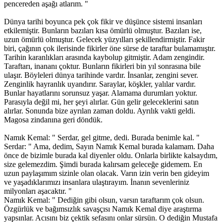
pencereden aşağı atlarım. "
Dünya tarihi boyunca pek çok fikir ve düşünce sistemi insanları
etkilemiştir. Bunların bazıları kısa ömürlü olmuştur. Bazıları ise,
uzun ömürlü olmuştur. Gelecek yüzyılları şekillendirmiştir. Fakir
biri, çağının çok ilerisinde fikirler öne sürse de taraftar bulamamıştır.
Tarihin karanlıkları arasında kaybolup gitmiştir. Adam zengindir.
Taraftarı, inananı çoktur. Bunların fikirleri bin yıl sonrasına bile
ulaşır. Böyleleri dünya tarihinde vardır. İnsanlar, zengini sever.
Zenginlik hayranlık uyandırır. Saraylar, köşkler, yalılar vardır.
Bunlar hayatlarını sorunsuz yaşar. Alamama durumları yoktur.
Parasıyla değil mi, her şeyi alırlar. Gün gelir geleceklerini satın
alırlar. Sonunda bize ayrılan zaman doldu. Ayrılık vakti geldi.
Magosa zindanına geri döndük.
Namık Kemal: " Serdar, gel gitme, dedi. Burada benimle kal. "
Serdar: " Ama, dedim, Sayın Namık Kemal burada kalamam. Daha
önce de bizimle burada kal diyenler oldu. Onlarla birlikte kalsaydım,
size gelemezdim. Şimdi burada kalırsam geleceğe gidemem. En
uzun paylaşımım sizinle olan olacak. Varın izin verin ben gideyim
ve yaşadıklarımızı insanlara ulaştırayım. İnanın sevenleriniz
milyonları aşacaktır. "
Namık Kemal: " Dediğin gibi olsun, varsın taraftarım çok olsun.
Özgürlük ve bağımsızlık savaşçısı Namık Kemal diye araştırma
yapsınlar. Acısını biz çektik sefasını onlar sürsün. O dediğin Mustafa