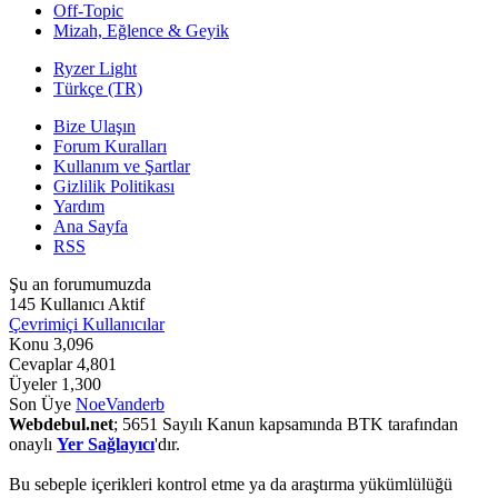
Off-Topic
Mizah, Eğlence & Geyik
Ryzer Light
Türkçe (TR)
Bize Ulaşın
Forum Kuralları
Kullanım ve Şartlar
Gizlilik Politikası
Yardım
Ana Sayfa
RSS
Şu an forumumuzda
145 Kullanıcı Aktif
Çevrimiçi Kullanıcılar
Konu
3,096
Cevaplar
4,801
Üyeler
1,300
Son Üye
NoeVanderb
Webdebul.net
; 5651 Sayılı Kanun kapsamında BTK tarafından
onaylı
Yer Sağlayıcı
'dır.
Bu sebeple içerikleri kontrol etme ya da araştırma yükümlülüğü