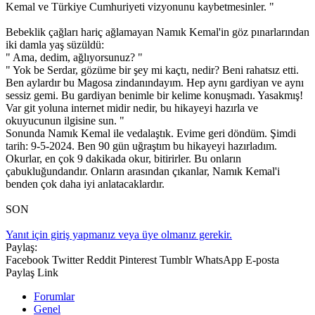
Kemal ve Türkiye Cumhuriyeti vizyonunu kaybetmesinler. "
Bebeklik çağları hariç ağlamayan Namık Kemal'in göz pınarlarından
iki damla yaş süzüldü:
" Ama, dedim, ağlıyorsunuz? "
" Yok be Serdar, gözüme bir şey mi kaçtı, nedir? Beni rahatsız etti.
Ben aylardır bu Magosa zindanındayım. Hep aynı gardiyan ve aynı
sessiz gemi. Bu gardiyan benimle bir kelime konuşmadı. Yasakmış!
Var git yoluna internet midir nedir, bu hikayeyi hazırla ve
okuyucunun ilgisine sun. "
Sonunda Namık Kemal ile vedalaştık. Evime geri döndüm. Şimdi
tarih: 9-5-2024. Ben 90 gün uğraştım bu hikayeyi hazırladım.
Okurlar, en çok 9 dakikada okur, bitirirler. Bu onların
çabukluğundandır. Onların arasından çıkanlar, Namık Kemal'i
benden çok daha iyi anlatacaklardır.
SON
Yanıt için giriş yapmanız veya üye olmanız gerekir.
Paylaş:
Facebook
Twitter
Reddit
Pinterest
Tumblr
WhatsApp
E-posta
Paylaş
Link
Forumlar
Genel