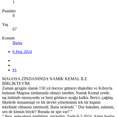
1
Puanları
8
Yaş
67
Konum
Bursa
6 Haz 2024
#1
MAGOSA ZİNDANINDA NAMIK KEMAL İLE
BİRLİKTEYİM
Zaman gezgini olarak 150 yıl önceye gitmeyi düşledim ve Kıbrıs'ta
bulunan Magosa zindanında olmayı istedim. Namık Kemal yerde,
taş üstünde oturuyordu ve beni görünce ayağa kalktı. İlerici, çağdaş
fikirlerle donanmıştı ve bir devlet yönetiminin tek bir kişinin
tekelinde olmasını istemezdi. Bana seslendi: " Dur bakalım, aslanım,
sen de kimsin böyle? Burada ne işin var? "
" Ben, gelecekten geldiğimi, söyledim. Tarih 9-2-2024. Adım Serdar