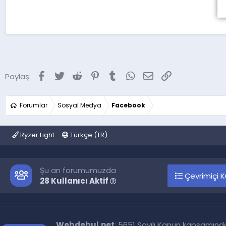
Facebook
Twitter
Reddit
Pinterest
Tumblr
WhatsApp
E-posta
Link
Paylaş:
Forumlar
Sosyal Medya
Facebook
Ryzer Light
Türkçe (TR)
Şu an forumumuzda
Çevrimiçi Ku
28 Kullanıcı Aktif
Webdebul.net
; 5651 Sayılı Kanun kapsamınd