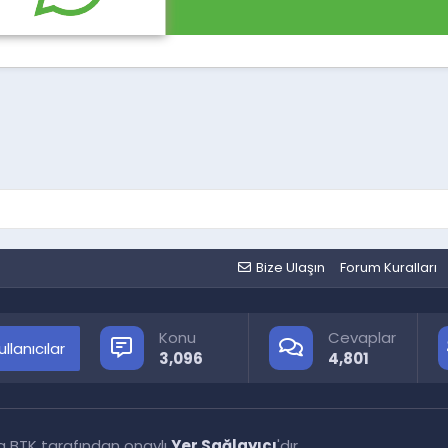
Bize Ulaşın
Forum Kuralları
Konu
Cevaplar
llanıcılar
3,096
4,801
a BTK tarafından onaylı
Yer Sağlayıcı
'dır.