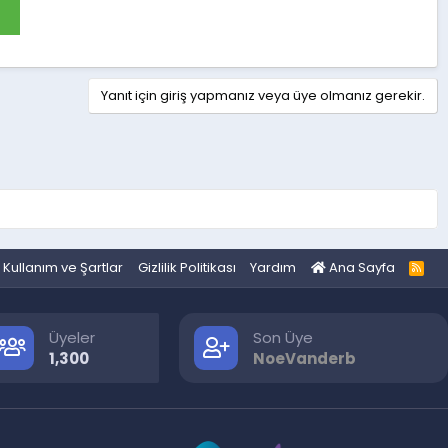
Yanıt için giriş yapmanız veya üye olmanız gerekir.
Kullanım ve Şartlar
Gizlilik Politikası
Yardım
Ana Sayfa
R
S
S
Üyeler
Son Üye
1,300
NoeVanderb