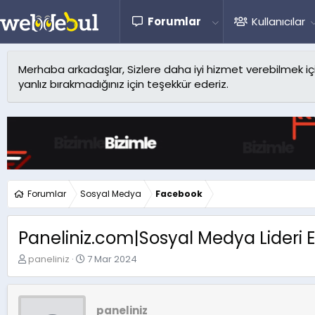
Forumlar
Kullanıcılar
Merhaba arkadaşlar, Sizlere daha iyi hizmet verebilmek için 
yanlız bırakmadığınız için teşekkür ederiz.
Forumlar
Sosyal Medya
Facebook
Paneliniz.com|Sosyal Medya Lideri En
K
B
paneliniz
7 Mar 2024
o
a
n
ş
u
l
y
a
paneliniz