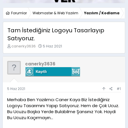
Forumlar
Webmaster & Web Yazılım
Yazılım / Kodlama
Tam İstediğiniz Logoyu Tasarlayıp
Satıyoruz.
K
B
canerky3636
5 Haz 2021
o
a
n
ş
u
l
canerky3636
y
a
u
n
b
g
a
ı
ş
ç
5 Haz 2021
#1
l
t
a
a
Merhaba Ben Yazılımcı Caner Kaya Biz İstediğiniz
t
r
Logoyu Tasarımını Yapıp Satıyoruz. Hem de Çok Ucuz.
a
i
Bu Ucuzu Başka Yerde Bulabilme Şansınız Yok. Haydi
n
h
Bu Ucuzu Kaçırmayın...
i