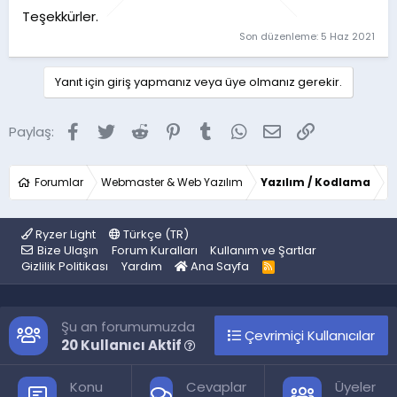
Teşekkürler.
Son düzenleme:
5 Haz 2021
Yanıt için giriş yapmanız veya üye olmanız gerekir.
Facebook
Twitter
Reddit
Pinterest
Tumblr
WhatsApp
E-posta
Link
Paylaş:
Forumlar
Webmaster & Web Yazılım
Yazılım / Kodlama
Ryzer Light
Türkçe (TR)
Bize Ulaşın
Forum Kuralları
Kullanım ve Şartlar
Gizlilik Politikası
Yardım
Ana Sayfa
R
S
S
Şu an forumumuzda
Çevrimiçi Kullanıcılar
20 Kullanıcı Aktif
Konu
Cevaplar
Üyeler