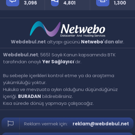
3,096
4,801
1,300
Webdebul.net
altyapı gücünü
Netwebo
'dan alır
.
Webdebul.net
; 5651 Sayılı Kanun kapsamında BTK
tarafından onaylı
Yer Sağlayıcı
'dır.
Bu sebeple içerikleri kontrol etme ya da araştırma
yükümlülüğü yoktur.
Hukuka ve mevzuata aykırı olduğunu düşündüğünüz
içeriği.
BURADAN
bildirebilirsiniz.
Kısa sürede dönüş yapmaya çalışacağız.
Reklam vermek için:
reklam@webdebul.net