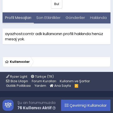
Bul
Profil Mesajları
Son Etkinlikler
Gönderiler
Hakkında
ayazhostcomtr adlı kullanıcının profili hakkında henüz
mesaj yok.
Kullanıcılar
Ryzer Light
Türkçe (TR)
Bize Ulaşın
Forum Kuralları
Kullanım ve Şartlar
Gizlilik Politikası
Yardım
Ana Sayfa
R
S
S
Şu an forumumuzda
Çevrimiçi Kullanıcılar
76 Kullanıcı Aktif