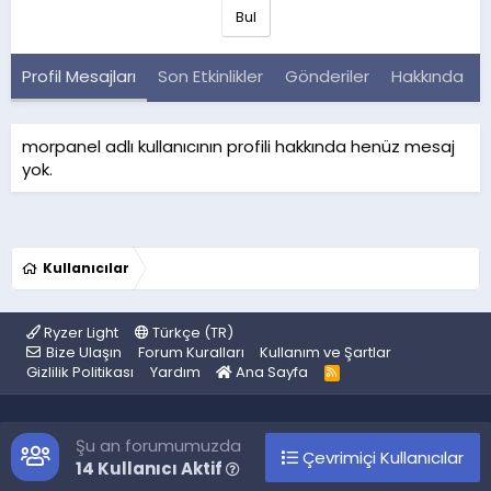
Bul
Profil Mesajları
Son Etkinlikler
Gönderiler
Hakkında
morpanel adlı kullanıcının profili hakkında henüz mesaj
yok.
Kullanıcılar
Ryzer Light
Türkçe (TR)
Bize Ulaşın
Forum Kuralları
Kullanım ve Şartlar
Gizlilik Politikası
Yardım
Ana Sayfa
R
S
S
Şu an forumumuzda
Çevrimiçi Kullanıcılar
14 Kullanıcı Aktif