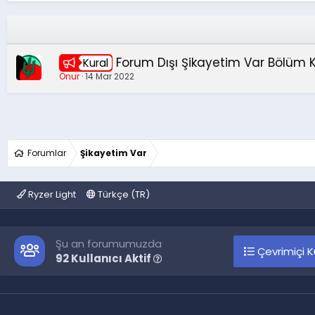
Forum Dışı Şikayetim Var Bölüm K
Kural
Onur
14 Mar 2022
Forumlar
Şikayetim Var
Ryzer Light
Türkçe (TR)
Şu an forumumuzda
Çevrimiçi Ku
92 Kullanıcı Aktif