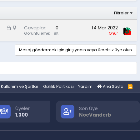
Filtreler
K
S
Cevaplar
0
14 Mar 2022
i
a
Görüntüleme
8K
Onur
l
b
i
i
Mesaj göndermek için giriş yapın veya ücretsiz üye olun.
t
t
l
i
Kullanım ve Şartlar
Gizlilik Politikası
Yardım
Ana Sayfa
R
S
S
Üyeler
Son Üye
1,300
NoeVanderb