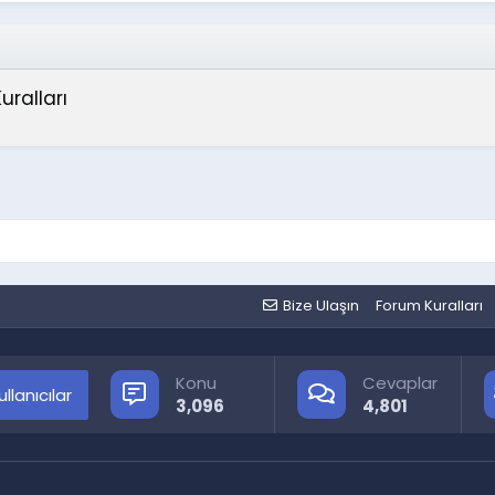
uralları
Bize Ulaşın
Forum Kuralları
Konu
Cevaplar
llanıcılar
3,096
4,801