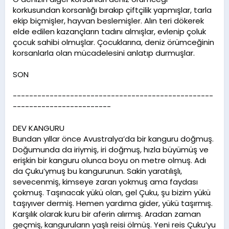
korkusundan korsanlığı bırakıp çiftçilik yapmışlar, tarla
ekip biçmişler, hayvan beslemişler. Alın teri dökerek
elde edilen kazançların tadını almışlar, evlenip çoluk
çocuk sahibi olmuşlar. Çocuklarına, deniz örümceğinin
korsanlarla olan mücadelesini anlatıp durmuşlar.
SON
-------------------------------------------------
------------------------
DEV KANGURU
Bundan yıllar önce Avustralya’da bir kanguru doğmuş.
Doğumunda da iriymiş, iri doğmuş, hızla büyümüş ve
erişkin bir kanguru olunca boyu on metre olmuş. Adı
da Çuku’ymuş bu kangurunun. Sakin yaratılışlı,
sevecenmiş, kimseye zararı yokmuş ama faydası
çokmuş. Taşınacak yükü olan, gel Çuku, şu bizim yükü
taşıyıver dermiş. Hemen yardıma gider, yükü taşırmış.
Karşılık olarak kuru bir aferin alırmış. Aradan zaman
geçmiş, kanguruların yaşlı reisi ölmüş. Yeni reis Çuku’yu