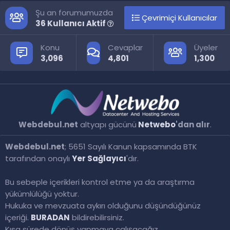
Şu an forumumuzda
Çevrimiçi Kullanıcılar
36 Kullanıcı Aktif
Konu
Cevaplar
Üyeler
3,096
4,801
1,300
Webdebul.net
altyapı gücünü
Netwebo
'dan alır
.
Webdebul.net
; 5651 Sayılı Kanun kapsamında BTK
tarafından onaylı
Yer Sağlayıcı
'dır.
Bu sebeple içerikleri kontrol etme ya da araştırma
yükümlülüğü yoktur.
Hukuka ve mevzuata aykırı olduğunu düşündüğünüz
içeriği.
BURADAN
bildirebilirsiniz.
Kısa sürede dönüş yapmaya çalışacağız.