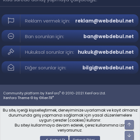
Reklam vermek için:
reklam@webdebul.net
Ban sorunları için:
ban@webdebul.net
Hukuksal sorunlar için:
hukuk@webdebul.net
Diğer sorunlar için:
bilgi@webdebul.net
®
Community platform by XenForo
© 2010-2021 XenForo Ltd.
®
Xenforo Theme © by ©XenTR
Bu site, içeriği kişiselleştirmek, deneyiminize uyarlamak ve kayıt olmanız
durumunda giriş yapmanızı sağlamak için yasal düzenlemelere
uygun çerezler (cookies) kullanır.
Üst
Bu siteyi kullanmaya devam ederek, çerez kullanımına izin
veriyorsunuz.
Alt