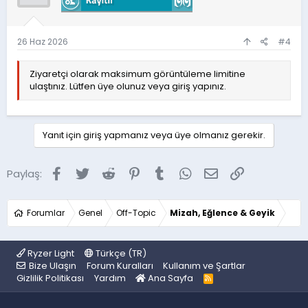
26 Haz 2026
#4
Ziyaretçi olarak maksimum görüntüleme limitine
ulaştınız. Lütfen üye olunuz veya giriş yapınız.
Yanıt için giriş yapmanız veya üye olmanız gerekir.
Facebook
Twitter
Reddit
Pinterest
Tumblr
WhatsApp
E-posta
Link
Paylaş:
Forumlar
Genel
Off-Topic
Mizah, Eğlence & Geyik
Ryzer Light
Türkçe (TR)
Bize Ulaşın
Forum Kuralları
Kullanım ve Şartlar
Gizlilik Politikası
Yardım
Ana Sayfa
R
S
S