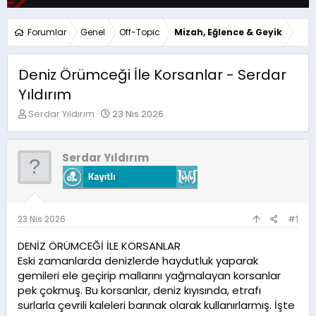
Forumlar
Genel
Off-Topic
Mizah, Eğlence & Geyik
Deniz Örümceği İle Korsanlar - Serdar
Yıldırım
K
B
Serdar Yıldırım
23 Nis 2026
o
a
n
ş
u
l
Serdar Yıldırım
y
a
u
n
b
g
a
ı
ş
ç
23 Nis 2026
#1
l
t
a
a
DENİZ ÖRÜMCEĞİ İLE KORSANLAR
t
r
Eski zamanlarda denizlerde haydutluk yaparak
a
i
gemileri ele geçirip mallarını yağmalayan korsanlar
n
h
pek çokmuş. Bu korsanlar, deniz kıyısında, etrafı
i
surlarla çevrili kaleleri barınak olarak kullanırlarmış. İşte