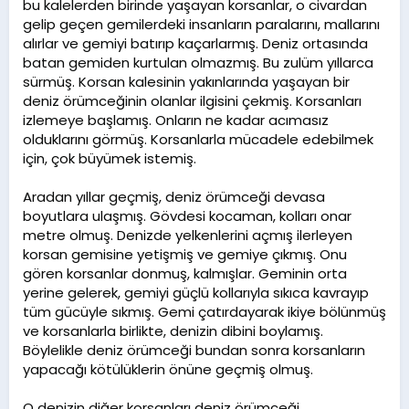
bu kalelerden birinde yaşayan korsanlar, o civardan
gelip geçen gemilerdeki insanların paralarını, mallarını
alırlar ve gemiyi batırıp kaçarlarmış. Deniz ortasında
batan gemiden kurtulan olmazmış. Bu zulüm yıllarca
sürmüş. Korsan kalesinin yakınlarında yaşayan bir
deniz örümceğinin olanlar ilgisini çekmiş. Korsanları
izlemeye başlamış. Onların ne kadar acımasız
olduklarını görmüş. Korsanlarla mücadele edebilmek
için, çok büyümek istemiş.
Aradan yıllar geçmiş, deniz örümceği devasa
boyutlara ulaşmış. Gövdesi kocaman, kolları onar
metre olmuş. Denizde yelkenlerini açmış ilerleyen
korsan gemisine yetişmiş ve gemiye çıkmış. Onu
gören korsanlar donmuş, kalmışlar. Geminin orta
yerine gelerek, gemiyi güçlü kollarıyla sıkıca kavrayıp
tüm gücüyle sıkmış. Gemi çatırdayarak ikiye bölünmüş
ve korsanlarla birlikte, denizin dibini boylamış.
Böylelikle deniz örümceği bundan sonra korsanların
yapacağı kötülüklerin önüne geçmiş olmuş.
O denizin diğer korsanları deniz örümceği