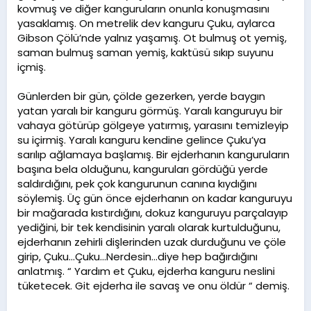
kovmuş ve diğer kanguruların onunla konuşmasını
yasaklamış. On metrelik dev kanguru Çuku, aylarca
Gibson Çölü’nde yalnız yaşamış. Ot bulmuş ot yemiş,
saman bulmuş saman yemiş, kaktüsü sıkıp suyunu
içmiş.
Günlerden bir gün, çölde gezerken, yerde baygın
yatan yaralı bir kanguru görmüş. Yaralı kanguruyu bir
vahaya götürüp gölgeye yatırmış, yarasını temizleyip
su içirmiş. Yaralı kanguru kendine gelince Çuku’ya
sarılıp ağlamaya başlamış. Bir ejderhanın kanguruların
başına bela olduğunu, kanguruları gördüğü yerde
saldırdığını, pek çok kangurunun canına kıydığını
söylemiş. Üç gün önce ejderhanın on kadar kanguruyu
bir mağarada kıstırdığını, dokuz kanguruyu parçalayıp
yediğini, bir tek kendisinin yaralı olarak kurtulduğunu,
ejderhanın zehirli dişlerinden uzak durduğunu ve çöle
girip, Çuku…Çuku…Nerdesin…diye hep bağırdığını
anlatmış. “ Yardım et Çuku, ejderha kanguru neslini
tüketecek. Git ejderha ile savaş ve onu öldür “ demiş.