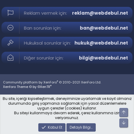
Reklam vermek için:
reklam@webdebul.net
Ban sorunları için:
ban@webdebul.net
Hukuksal sorunlar için:
hukuk@webdebul.net
Diğer sorunlar için:
bilgi@webdebul.net
®
Community platform by XenForo
© 2010-2021 XenForo Ltd.
®
Xenforo Theme © by ©XenTR
Bu site, içeriği kişiselleştirmek, deneyiminize uyarlamak ve kayıt olmanız
durumunda giriş yapmanızı sağlamak için yasal düzenlemelere
uygun çerezler (cookies) kullanır.
Üst
Bu siteyi kullanmaya devam ederek, çerez kullanımına izin
veriyorsunuz.
Alt
Kabul Et
Detaylı Bilgi…