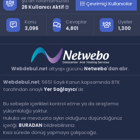
Şu an forumumuzda
Çevrimiçi Kullanıcılar
26 Kullanıcı Aktif
Konu
Cevaplar
Üyeler
3,096
4,801
1,300
Webdebul.net
altyapı gücünü
Netwebo
'dan alır
.
Webdebul.net
; 5651 Sayılı Kanun kapsamında BTK
tarafından onaylı
Yer Sağlayıcı
'dır.
Bu sebeple içerikleri kontrol etme ya da araştırma
yükümlülüğü yoktur.
Hukuka ve mevzuata aykırı olduğunu düşündüğünüz
içeriği.
BURADAN
bildirebilirsiniz.
Kısa sürede dönüş yapmaya çalışacağız.