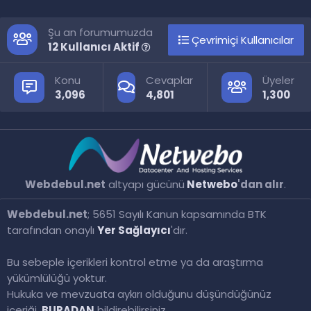
S
Şu an forumumuzda
Çevrimiçi Kullanıcılar
12 Kullanıcı Aktif
Konu
Cevaplar
Üyeler
3,096
4,801
1,300
Webdebul.net
altyapı gücünü
Netwebo
'dan alır
.
Webdebul.net
; 5651 Sayılı Kanun kapsamında BTK
tarafından onaylı
Yer Sağlayıcı
'dır.
Bu sebeple içerikleri kontrol etme ya da araştırma
yükümlülüğü yoktur.
Hukuka ve mevzuata aykırı olduğunu düşündüğünüz
içeriği.
BURADAN
bildirebilirsiniz.