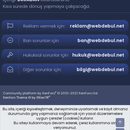
Kısa sürede dönüş yapmaya çalışacağız.
Reklam vermek için:
reklam@webdebul.net
Ban sorunları için:
ban@webdebul.net
Hukuksal sorunlar için:
hukuk@webdebul.net
Diğer sorunlar için:
bilgi@webdebul.net
®
Community platform by XenForo
© 2010-2021 XenForo Ltd.
®
Xenforo Theme © by ©XenTR
Bu site, içeriği kişiselleştirmek, deneyiminize uyarlamak ve kayıt olmanız
durumunda giriş yapmanızı sağlamak için yasal düzenlemelere
uygun çerezler (cookies) kullanır.
Üst
Bu siteyi kullanmaya devam ederek, çerez kullanımına izin
veriyorsunuz.