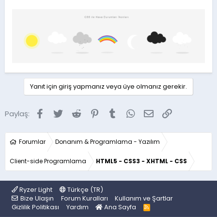
Yanıt için giriş yapmanız veya üye olmanız gerekir.
Facebook
Twitter
Reddit
Pinterest
Tumblr
WhatsApp
E-posta
Link
Paylaş:
Forumlar
Donanım & Programlama - Yazılım
Client-side Programlama
HTML5 - CSS3 - XHTML - CSS
Ryzer Light
Türkçe (TR)
Bize Ulaşın
Forum Kuralları
Kullanım ve Şartlar
Gizlilik Politikası
Yardım
Ana Sayfa
R
S