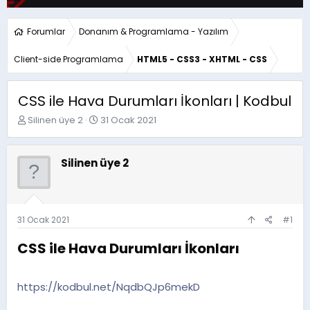
Forumlar
Donanım & Programlama - Yazılım
Client-side Programlama
HTML5 - CSS3 - XHTML - CSS
CSS ile Hava Durumları İkonları | Kodbul
K
B
Silinen üye 2
31 Ocak 2021
o
a
n
ş
u
l
Silinen üye 2
y
a
u
n
b
g
a
ı
ş
ç
31 Ocak 2021
#1
l
t
a
a
CSS ile Hava Durumları İkonları​
t
r
a
i
n
h
https://kodbul.net/NqdbQJp6mekD
i