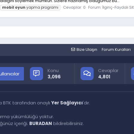
aldığını söylemek mümkün. Sizlere hazırlamış olduğumuz bu...
Cevaplar: 0
Forum:
İlginç-Faydalı Si
mobil
oyun
yapma programı
Bize Ulaşın
Forum Kuralları
Konu
Cevaplar
llanıcılar
3,096
4,801
a BTK tarafından onaylı
Yer Sağlayıcı
'dır.
tırma yükümlülüğü yoktur.
ünüz içeriği.
BURADAN
bildirebilirsiniz.