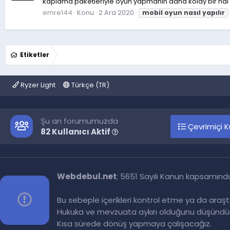
kaplama paketleriyle oyun yapmanın daha kolay bir hal 
emre144
Konu
2 Ara 2020
mobil
oyun
nasıl
yapılır
Etiketler
Ryzer Light
Türkçe (TR)
Şu an forumumuzda
Çevrimiçi Ku
82 Kullanıcı Aktif
Webdebul.net
; 5651 Sayılı Kanun kapsamınd
Bu sebeple içerikleri kontrol etme ya da araş
Hukuka ve mevzuata aykırı olduğunu düşündüğ
Kısa sürede dönüş yapmaya çalışacağız.