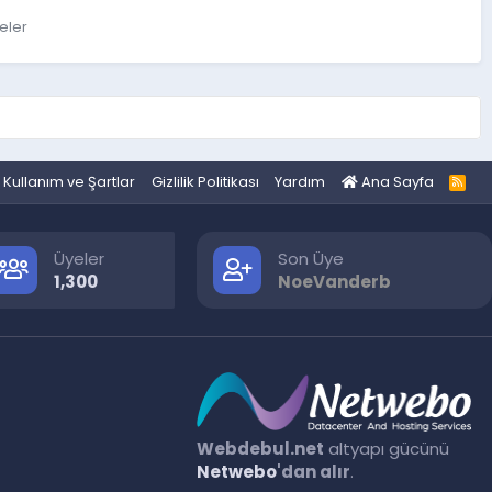
teler
Kullanım ve Şartlar
Gizlilik Politikası
Yardım
Ana Sayfa
R
S
S
Üyeler
Son Üye
1,300
NoeVanderb
Webdebul.net
altyapı gücünü
Netwebo
'dan alır
.